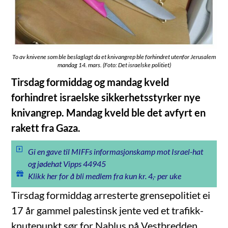
To av knivene som ble beslaglagt da et knivangrep ble forhindret utenfor Jerusalem
mandag 14. mars. (Foto: Det israelske politiet)
Tirsdag formiddag og mandag kveld
forhindret israelske sikkerhetsstyrker nye
knivangrep. Mandag kveld ble det avfyrt en
rakett fra Gaza.
Gi en gave til MIFFs informasjonskamp mot Israel-hat
og jødehat Vipps 44945
Klikk her for å bli medlem fra kun kr. 4,- per uke
Tirsdag formiddag arresterte grensepolitiet ei
17 år gammel palestinsk jente ved et trafikk-
knutepunkt sør for Nablus på Vestbredden,