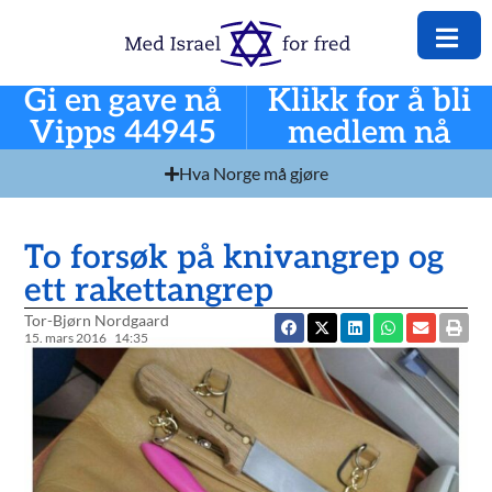
Gi en gave nå
Klikk for å bli
Vipps 44945
medlem nå
Hva Norge må gjøre
To forsøk på knivangrep og
ett rakettangrep
Tor-Bjørn Nordgaard
15. mars 2016
14:35