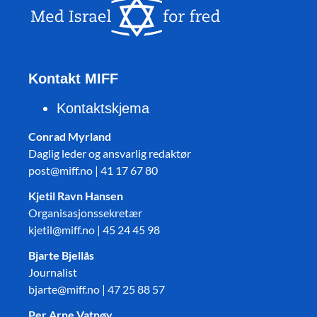
Kontakt MIFF
Kontaktskjema
Conrad Myrland
Daglig leder og ansvarlig redaktør
post@miff.no | 41 17 67 80
Kjetil Ravn Hansen
Organisasjonssekretær
kjetil@miff.no | 45 24 45 98
Bjarte Bjellås
Journalist
bjarte@miff.no | 47 25 88 57
Per Arne Vatnøy