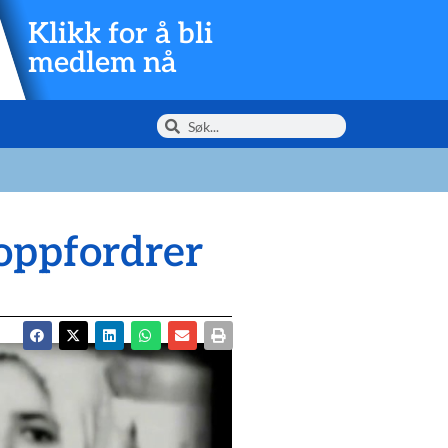
Klikk for å bli
medlem nå
oppfordrer