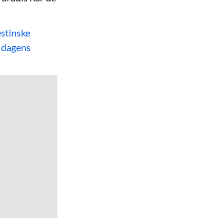
estinske
i dagens