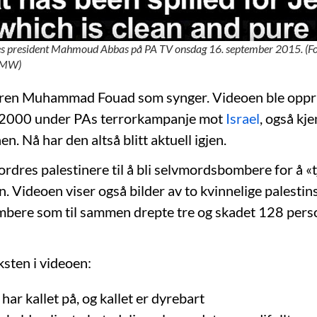
es president Mahmoud Abbas på PA TV onsdag 16. september 2015. (F
PMW)
eren Muhammad Fouad som synger. Videoen ble oppri
 i 2000 under PAs terrorkampanje mot
Israel
, også kj
en. Nå har den altså blitt aktuell igjen.
ordres palestinere til å bli selvmordsbombere for å «t
 Videoen viser også bilder av to kvinnelige palestin
bere som til sammen drepte tre og skadet 128 perso
ksten i videoen:
har kallet på, og kallet er dyrebart