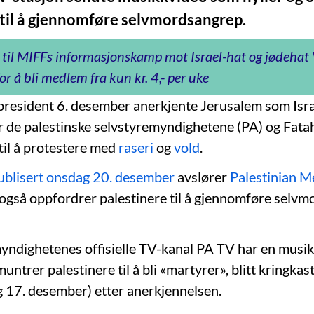
 til å gjennomføre selvmordsangrep.
 til MIFFs informasjonskamp mot Israel-hat og jødeha
or å bli medlem fra kun kr. 4,- per uke
president 6. desember anerkjente Jerusalem som Isr
 de palestinske selvstyremyndighetene (PA) og Fata
til å protestere med
raseri
og
vold
.
publisert onsdag 20. desember
avslører
Palestinian 
også oppfordrer palestinere til å gjennomføre selv
yndighetenes offisielle TV-kanal PA TV har en musi
untrer palestinere til å bli «martyrer», blitt kringkas
g 17. desember) etter anerkjennelsen.