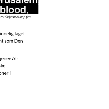
oto: Skjermdump fra
nnelig laget
ent som Den
jene» Al-
ske
ner i