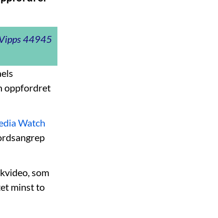
t Vipps 44945
aels
h oppfordret
Media Watch
mordsangrep
kkvideo, som
tet minst to