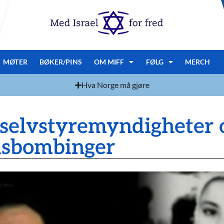
MØTER
BØKER/PINS
OM MIFF
FØLG
MERCH
Hva Norge må gjøre
 selvstyremyndigheter 
dsbombinger