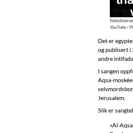
Palestinern
YouTube / 
Det er egypt
og publisert
andre intifada
I sangen oppf
Aqsa-moskéen.
selvmordsbom
Jerusalem.
Slik er sangte
«Al-Aqsa 