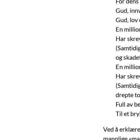
For dens 
Gud, inn
Gud, lov 
En milli
Har skrev
(Samtidi
og skadet
En milli
Har skrev
(Samtidi
drepte to
Full av b
Til et br
Ved å erklære 
mannlige «mar