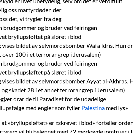
skyld er livet ubetydelig, selv om det er verdifullt
vilg oss martyrdøden der
oss det, vi trygler fra deg
on brudgommer og bruder ved feiringen
et bryllupsløftet på sløret i blod
g vises bildet av selvmordsbomber Wafa Idris. Hun d
 over 100 i et terrorangrep i Jerusalem)
on brudgommer og bruder ved feiringen
et bryllupsløftet på sløret i blod
g vises bildet av selvmordsbomber Ayyat al-Akhras. 
 og skadet 28 i et annet terrorangrep i Jerusalem)
egjær drar de til Paradiset for de udødelige
yllupsfølge med engler som fyller
Palestina
med lys»
at «bryllupsløftet» er «skrevet i blod» forteller orde
tyrer» vil bli belønnet med 72 mørkøyde jomfruer i 