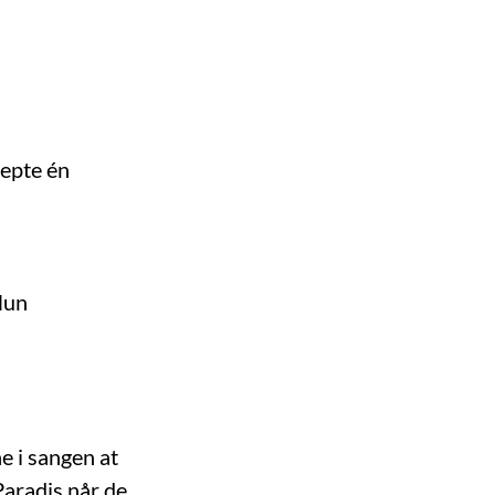
repte én
Hun
ne i sangen at
Paradis når de