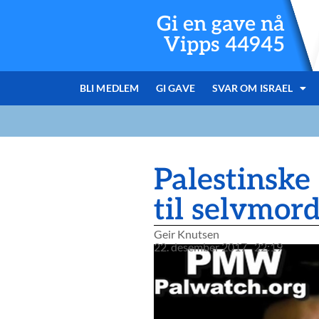
Gi en gave nå
Vipps 44945
BLI MEDLEM
GI GAVE
SVAR OM ISRAEL
Palestinske
til selvmor
Geir Knutsen
22. desember 2017
22:19