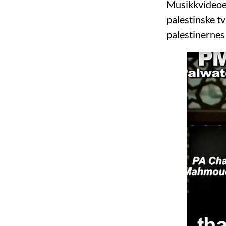
Musikkvideoen
palestinske t
palestinerne