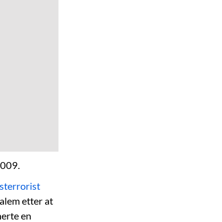
2009.
terrorist
salem etter at
erte en