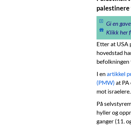
palestinere
Gi en gave
Klikk her f
Etter at USA 
hovedstad har
befolkningen 
I en
artikkel 
(PMW)
at PA 
mot israelere.
På selvstyrem
hyller og oppm
ganger (11. o