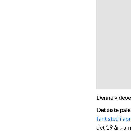
Denne videoen
Det siste pal
fant sted i ap
det 19 år g