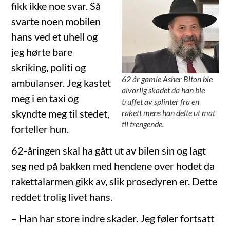
fikk ikke noe svar. Så
svarte noen mobilen
hans ved et uhell og
jeg hørte bare
skriking, politi og
62 år gamle Asher Biton ble
ambulanser. Jeg kastet
alvorlig skadet da han ble
meg i en taxi og
truffet av splinter fra en
skyndte meg til stedet,
rakett mens han delte ut mat
til trengende.
forteller hun.
62-åringen skal ha gått ut av bilen sin og lagt
seg ned på bakken med hendene over hodet da
rakettalarmen gikk av, slik prosedyren er. Dette
reddet trolig livet hans.
– Han har store indre skader. Jeg føler fortsatt