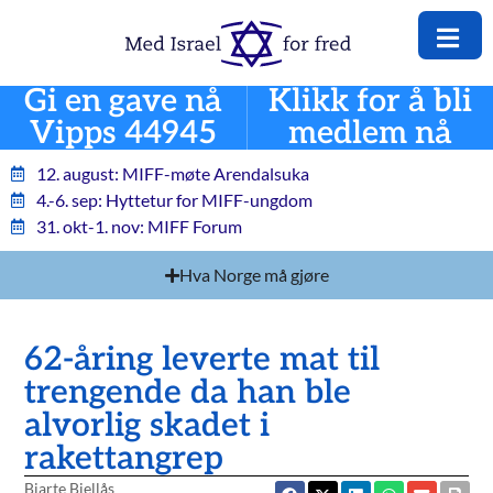
Gi en gave nå
Klikk for å bli
Vipps 44945
medlem nå
12. august: MIFF-møte Arendalsuka
4.-6. sep: Hyttetur for MIFF-ungdom
31. okt-1. nov: MIFF Forum
Hva Norge må gjøre
62-åring leverte mat til
trengende da han ble
alvorlig skadet i
rakettangrep
Bjarte Bjellås