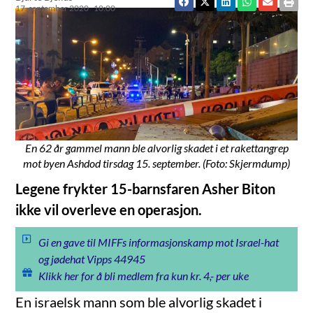
17. september 2020
10:00
En 62 år gammel mann ble alvorlig skadet i et rakettangrep
mot byen Ashdod tirsdag 15. september. (Foto: Skjermdump)
Legene frykter 15-barnsfaren Asher Biton
ikke vil overleve en operasjon.
Gi en gave til MIFFs informasjonskamp mot Israel-hat
og jødehat Vipps 44945
Klikk her for å bli medlem fra kun kr. 4,- per uke
En israelsk mann som ble alvorlig skadet i