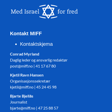
Kontakt MIFF
Kontaktskjema
Conrad Myrland
Daglig leder og ansvarlig redaktør
post@miff.no | 41 17 67 80
Kjetil Ravn Hansen
Organisasjonssekretær
kjetil@miff.no | 45 24 45 98
Bjarte Bjellås
Journalist
bjarte@miff.no | 47 25 88 57