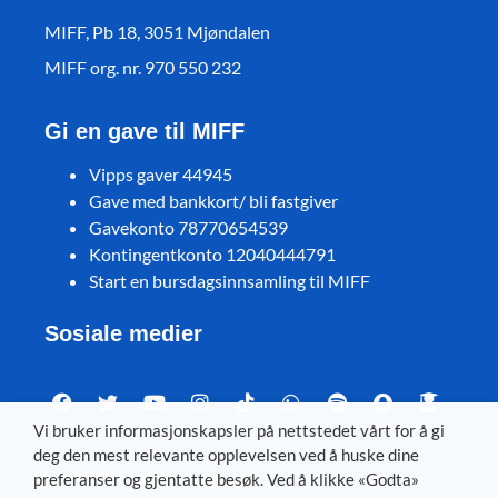
MIFF, Pb 18, 3051 Mjøndalen
MIFF org. nr. 970 550 232
Gi en gave til MIFF
Vipps gaver 44945
Gave med bankkort/ bli fastgiver
Gavekonto 78770654539
Kontingentkonto 12040444791
Start en bursdagsinnsamling til MIFF
Sosiale medier
Vi bruker informasjonskapsler på nettstedet vårt for å gi
deg den mest relevante opplevelsen ved å huske dine
Visit MIFF in other languages
preferanser og gjentatte besøk. Ved å klikke «Godta»