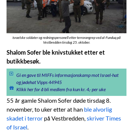
Israelske soldater og redningspersonell etter terrorangrep ved al-Funduq på
Vestbredden tirsdag 25. oktober.
Shalom Sofer ble knivstukket etter et
butikkbesøk.
Gi en gave til MIFFs informasjonskamp mot Israel-hat
og jødehat Vipps 44945
Klikk her for å bli medlem fra kun kr. 4,- per uke
55 år gamle Shalom Sofer døde tirsdag 8.
november, to uker etter at han
ble alvorlig
skadet i terror
på Vestbredden,
skriver Times
of Israel
.