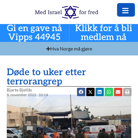
Gi en gave nå
Klikk for å bli
Vipps 44945
medlem nå
Hva Norge må gjøre
Døde to uker etter
terrorangrep
Bjarte Bjellås
8. november 2022
10:14