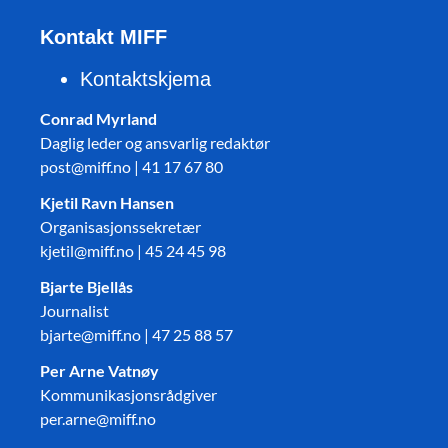
Kontakt MIFF
Kontaktskjema
Conrad Myrland
Daglig leder og ansvarlig redaktør
post@miff.no | 41 17 67 80
Kjetil Ravn Hansen
Organisasjonssekretær
kjetil@miff.no | 45 24 45 98
Bjarte Bjellås
Journalist
bjarte@miff.no | 47 25 88 57
Per Arne Vatnøy
Kommunikasjonsrådgiver
per.arne@miff.no