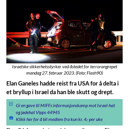
Israelske sikkerhetsstyrker ved åstedet for terrorangrepet
mandag 27. februar 2023. (Foto: Flash90)
Elan Ganeles hadde reist fra USA for å delta i
et bryllup i Israel da han ble skutt og drept.
Gi en gave til MIFFs informasjonskamp mot Israel-hat
og jødehat Vipps 44945
Klikk her for å bli medlem fra kun kr. 4,- per uke