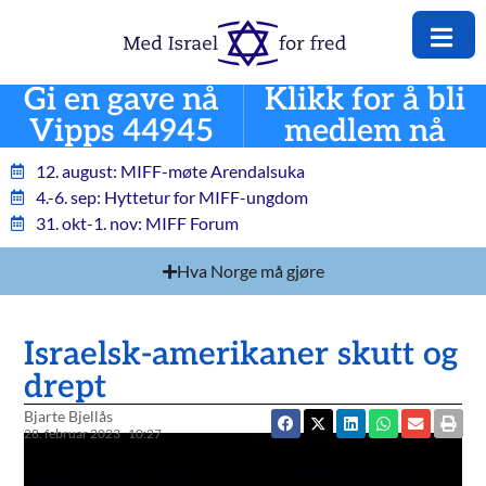
Gi en gave nå
Klikk for å bli
Vipps 44945
medlem nå
12. august: MIFF-møte Arendalsuka
4.-6. sep: Hyttetur for MIFF-ungdom
31. okt-1. nov: MIFF Forum
Hva Norge må gjøre
Israelsk-amerikaner skutt og
drept
Bjarte Bjellås
28. februar 2023
10:27