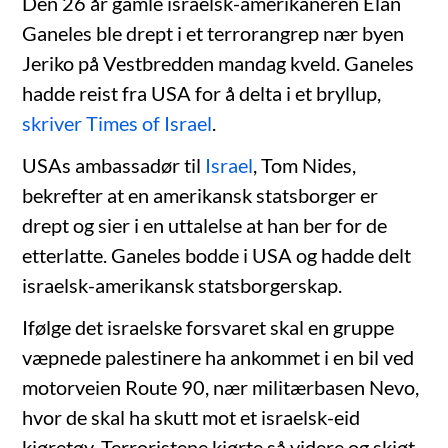
Den 26 år gamle israelsk-amerikaneren Elan
Ganeles ble drept i et terrorangrep nær byen
Jeriko på Vestbredden mandag kveld. Ganeles
hadde reist fra USA for å delta i et bryllup,
skriver Times of Israel
.
USAs ambassadør til
Israel
, Tom Nides,
bekrefter at en amerikansk statsborger er
drept og sier i en uttalelse at han ber for de
etterlatte. Ganeles bodde i USA og hadde delt
israelsk-amerikansk statsborgerskap.
Ifølge det israelske forsvaret skal en gruppe
væpnede palestinere ha ankommet i en bil ved
motorveien Route 90, nær militærbasen Nevo,
hvor de skal ha skutt mot et israelsk-eid
kjøretøy. Terroristene kjørte så videre og skjøt