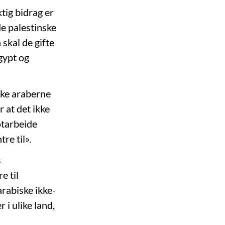
tig bidrag er
 de palestinske
 skal de gifte
gypt og
lske araberne
r at det ikke
motarbeide
re til».
s
e til
rabiske ikke-
 i ulike land,