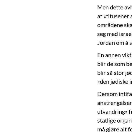
Men dette avh
at «titusener 
områdene skal 
seg med israe
Jordan om å st
En annen vikti
blir de som be
blir så stor j
«den jødiske 
Dersom intifad
anstrengelser 
utvandring» f
statlige organ
må gjøre alt f