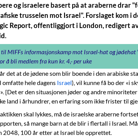
ere og israelere basert på at araberne drar "f
iske trusselen mot Israel". Forslaget kom i d
ic Report, offentliggjort i London, redigert a
d.
 til MIFFs informasjonskamp mot Israel-hat og jødeha
or å bli medlem fra kun kr. 4,- per uke
tår det at de jødene som blir boende i den arabiske st
al omfatte hele dagens
Israel
), vil kunne få bo der «i 
». [Det er den situasjonen jøder og andre minoriteter
ke land i århundrer, en erfaring som ikke frister til gj
aktikken skal lykkes, må de israelske araberne fortse
pporten, så mange barn at de blir i flertall i Israel. Må
n 2048, 100 år etter at Israel ble opprettet.