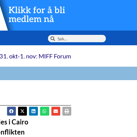
Klikk for å bli
medlem nå
31. okt-1. nov: MIFF Forum
es i Cairo
onflikten