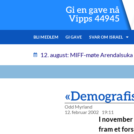
Gi en gave nå
Vipps 44945
BLI MEDLEM
GI GAVE
SVAR OM ISRAEL
12. august: MIFF-møte Arendalsuka
«Demografis
Odd Myrland
12. februar 2002
19:11
I november 
fram et fors