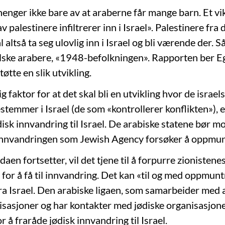
enger ikke bare av at araberne får mange barn. Et vik
av palestinere infiltrerer inn i Israel». Palestinere fra
altså ta seg ulovlig inn i Israel og bli værende der. Så
lske arabere, «1948-befolkningen». Rapporten ber E
øtte en slik utvikling.
g faktor for at det skal bli en utvikling hvor de israe
stemmer i Israel (de som «kontrollerer konflikten»), e
ødisk innvandring til Israel. De arabiske statene bør 
innvandringen som Jewish Agency forsøker å oppmunt
aen fortsetter, vil det tjene til å forpurre zionistene
for å få til innvandring. Det kan «til og med oppmuntr
ra Israel. Den arabiske ligaen, som samarbeider med a
isasjoner og har kontakter med jødiske organisasjoner
or å fraråde jødisk innvandring til Israel.