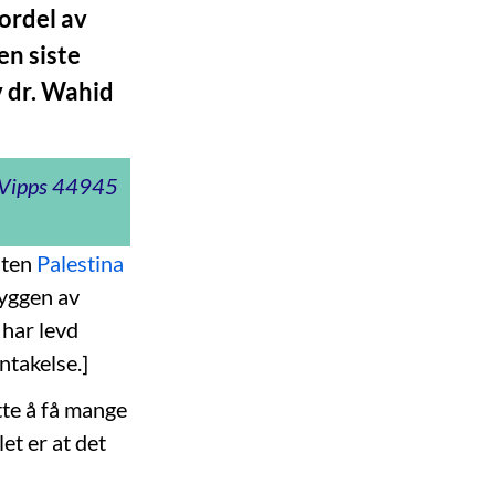
ordel av
en siste
v dr. Wahid
t Vipps 44945
aten
Palestina
skyggen av
 har levd
entakelse.]
tte å få mange
let er at det