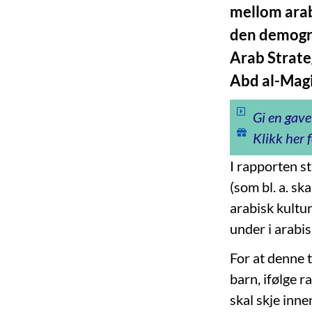
mellom arab
den demograf
Arab Strateg
Abd al-Magi
Gi en gave
Klikk her f
I rapporten s
(som bl. a. sk
arabisk kultur
under i arabis
For at denne t
barn, ifølge ra
skal skje inne