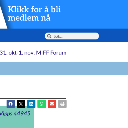
Klikk for å bli
medlem nå
31. okt-1. nov: MIFF Forum
t Vipps 44945