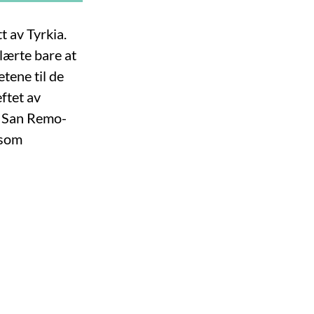
t av Tyrkia.
lærte bare at
etene til de
ftet av
å San Remo-
 som