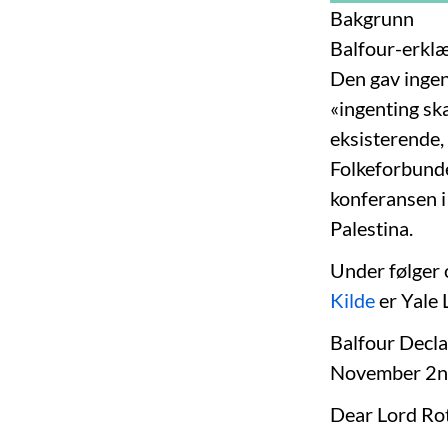
Bakgrunn
Balfour-erklær
Den gav ingen 
«ingenting ska
eksisterende,
Folkeforbunde
konferansen i
Palestina.
Under følger 
Kilde
er Yale 
Balfour Decl
November 2n
Dear Lord Rot