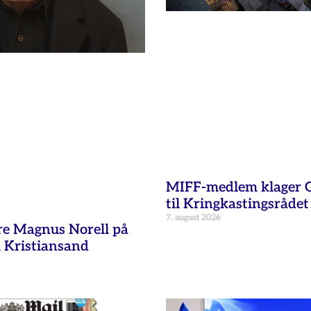
MIFF-medlem klager G
til Kringkastingsrådet
7. august 2026
re Magnus Norell på
 Kristiansand