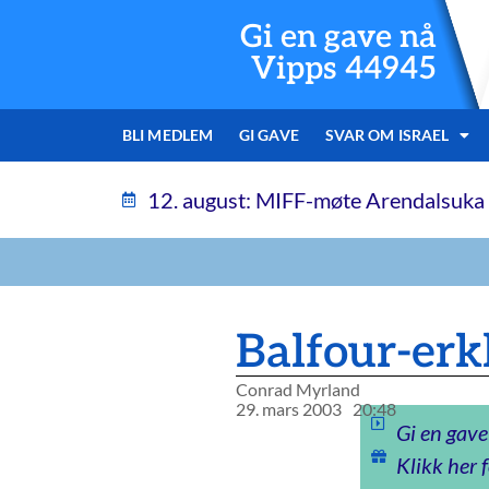
Gi en gave nå
Vipps 44945
BLI MEDLEM
GI GAVE
SVAR OM ISRAEL
12. august: MIFF-møte Arendalsuka
Balfour-erk
Conrad Myrland
29. mars 2003
20:48
Gi en gave
Klikk her f