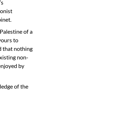
’s
onist
inet.
Palestine of a
vours to
d that nothing
existing non-
 enjoyed by
ledge of the