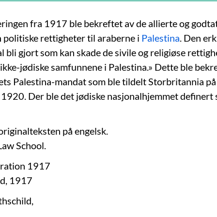
ingen fra 1917 ble bekreftet av de allierte og godtat
politiske rettigheter til araberne i
Palestina
. Den erk
l bli gjort som kan skade de sivile og religiøse rettigh
 ikke-jødiske samfunnene i Palestina.» Dette ble bekre
ts Palestina-mandat som ble tildelt Storbritannia p
 1920. Der ble det jødiske nasjonalhjemmet definert
originalteksten på engelsk.
Law School.
aration 1917
d, 1917
hschild,