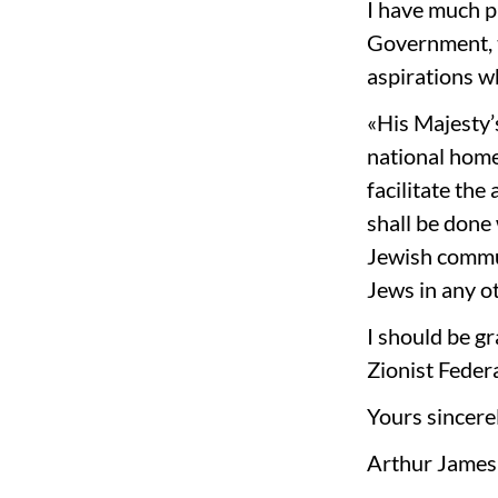
I have much p
Government, t
aspirations w
«His Majesty’
national home
facilitate the
shall be done 
Jewish communi
Jews in any o
I should be gr
Zionist Feder
Yours sincerel
Arthur James