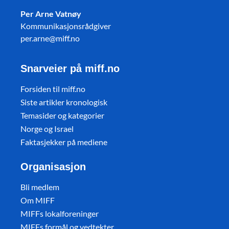
Per Arne Vatnøy
Kommunikasjonsrådgiver
per.arne@miff.no
Snarveier på miff.no
Forsiden til miff.no
Siste artikler kronologisk
Temasider og kategorier
Norge og Israel
Faktasjekker på mediene
Organisasjon
Bli medlem
Om MIFF
MIFFs lokalforeninger
MIFFs formål og vedtekter