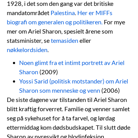
1928, i det som den gang var det britiske
mandatområdet
Palestina
.
Her er MIFFs
biografi om generalen og politikeren.
For mye
mer om Ariel Sharon, spesielt årene som
statsminister, se
temasiden
eller
nøkkelordsiden
.
Noen glimt fra et intimt portrett av Ariel
Sharon
(2009)
Yossi Sarid (politisk motstander) om Ariel
Sharon som menneske og venn
(2006)
De siste dagene var tilstanden til Ariel Sharon
blitt kraftig forverret. Familie og venner samlet
seg på sykehuset for å ta farvel, og lørdag
ettermiddag kom dødsbudskapet. Til slutt døde
Sharon av nyresvikt og blodinfeksjon.