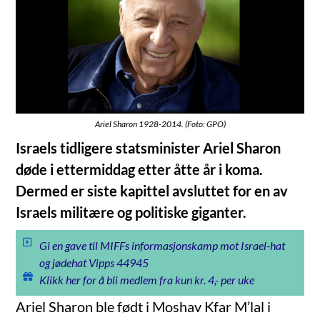
Ariel Sharon 1928-2014. (Foto: GPO)
Israels tidligere statsminister Ariel Sharon
døde i ettermiddag etter åtte år i koma.
Dermed er siste kapittel avsluttet for en av
Israels militære og politiske giganter.
Gi en gave til MIFFs informasjonskamp mot Israel-hat
og jødehat Vipps 44945
Klikk her for å bli medlem fra kun kr. 4,- per uke
Ariel Sharon ble født i Moshav Kfar M’lal i