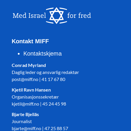
Kontakt MIFF
Kontaktskjema
Conrad Myrland
Daglig leder og ansvarlig redaktør
post@miff.no | 41 17 67 80
Kjetil Ravn Hansen
Organisasjonssekretær
kjetil@miff.no | 45 24 45 98
Bjarte Bjellås
Journalist
bjarte@miff.no | 47 25 88 57