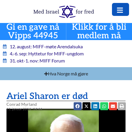
Gi en gave nå
Klikk for å bli
Vipps 44945
medlem nå
12. august: MIFF-møte Arendalsuka
4.-6. sep: Hyttetur for MIFF-ungdom
31. okt-1. nov: MIFF Forum
Hva Norge må gjøre
Ariel Sharon er død
Conrad Myrland
11. januar 2014
14:44