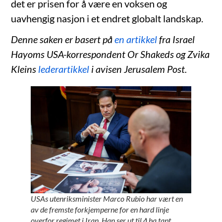
det er prisen for å være en voksen og
uavhengig nasjon i et endret globalt landskap.
Denne saken er basert på
en artikkel
fra Israel
Hayoms USA-korrespondent Or Shakeds og Zvika
Kleins
lederartikkel
i avisen Jerusalem Post.
USAs utenriksminister Marco Rubio har vært en
av de fremste forkjemperne for en hard linje
overfor regimet i Iran. Han ser ut til å ha tapt