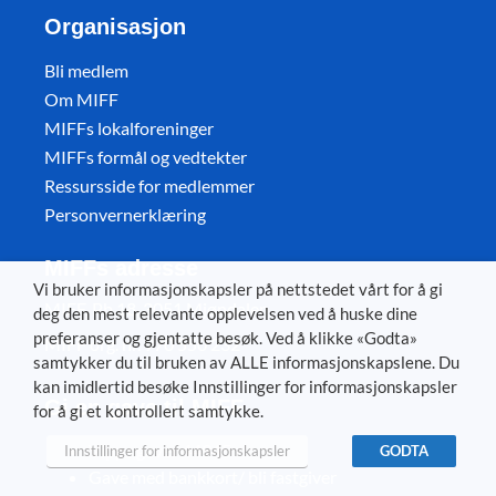
Organisasjon
Bli medlem
Om MIFF
MIFFs lokalforeninger
MIFFs formål og vedtekter
Ressursside for medlemmer
Personvernerklæring
MIFFs adresse
Vi bruker informasjonskapsler på nettstedet vårt for å gi
MIFF, Pb 18, 3051 Mjøndalen
deg den mest relevante opplevelsen ved å huske dine
preferanser og gjentatte besøk. Ved å klikke «Godta»
MIFF org. nr. 970 550 232
samtykker du til bruken av ALLE informasjonskapslene. Du
kan imidlertid besøke Innstillinger for informasjonskapsler
Gi en gave til MIFF
for å gi et kontrollert samtykke.
Vipps gaver 44945
Innstillinger for informasjonskapsler
GODTA
Gave med bankkort/ bli fastgiver