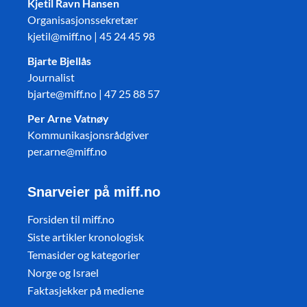
Kjetil Ravn Hansen
Organisasjonssekretær
kjetil@miff.no | 45 24 45 98
Bjarte Bjellås
Journalist
bjarte@miff.no | 47 25 88 57
Per Arne Vatnøy
Kommunikasjonsrådgiver
per.arne@miff.no
Snarveier på miff.no
Forsiden til miff.no
Siste artikler kronologisk
Temasider og kategorier
Norge og Israel
Faktasjekker på mediene