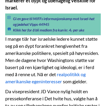
markerer et dypt og ubehagelig veiskille for
Israel.
Gi en gave til MIFFs informasjonskamp mot Israel-hat
og jødehat Vipps 44945
Klikk her for å bli medlem fra kun kr. 4,- per uke
I mange tiår har israelske ledere kunnet støtte
seg på en dypt forankret hengivenhet fra
amerikanske politikere, spesielt på høyresiden.
Men de dagene hvor Washingtons støtte var
basert på ren kjærlighet og ideologi, er i ferd
med å renne ut. Nå er det
realpolitikk og
amerikanske egeninteresser
som gjelder.
Da visepresident JD Vance nylig holdt en
pressekonferanse i Det hvite hus, valgte han å
ta av seg silkehanskene overfor kritiske røster i