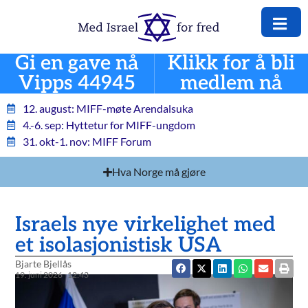
Gi en gave nå
Klikk for å bli
Vipps 44945
medlem nå
12. august: MIFF-møte Arendalsuka
4.-6. sep: Hyttetur for MIFF-ungdom
31. okt-1. nov: MIFF Forum
Hva Norge må gjøre
Israels nye virkelighet med
et isolasjonistisk USA
Bjarte Bjellås
19. juni 2026
12:43