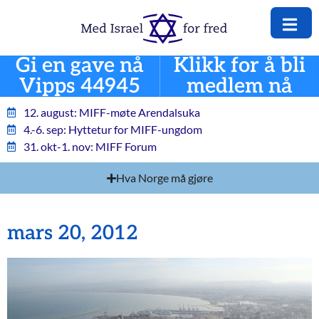
Gi en gave nå
Klikk for å bli
Vipps 44945
medlem nå
12. august: MIFF-møte Arendalsuka
4.-6. sep: Hyttetur for MIFF-ungdom
31. okt-1. nov: MIFF Forum
Hva Norge må gjøre
mars 20, 2012