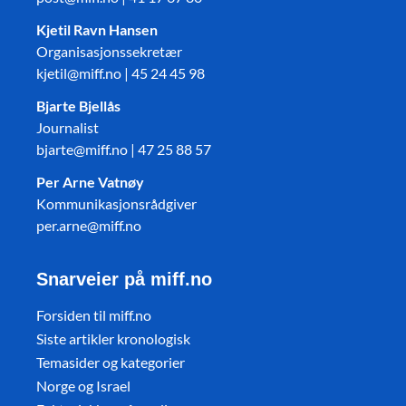
Kjetil Ravn Hansen
Organisasjonssekretær
kjetil@miff.no | 45 24 45 98
Bjarte Bjellås
Journalist
bjarte@miff.no | 47 25 88 57
Per Arne Vatnøy
Kommunikasjonsrådgiver
per.arne@miff.no
Snarveier på miff.no
Forsiden til miff.no
Siste artikler kronologisk
Temasider og kategorier
Norge og Israel