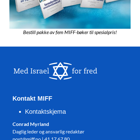
Bestill pakke av fem MIFF-bøker til spesialpris!
Kontakt MIFF
Kontaktskjema
Conrad Myrland
Daglig leder og ansvarlig redaktør
post@miff.no | 41 17 67 80