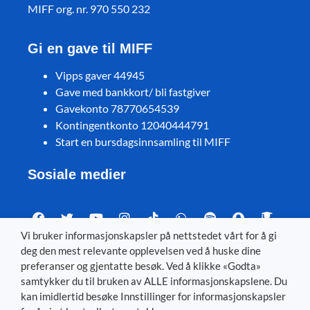
MIFF org. nr. 970 550 232
Gi en gave til MIFF
Vipps gaver 44945
Gave med bankkort/ bli fastgiver
Gavekonto 78770654539
Kontingentkonto 12040444791
Start en bursdagsinnsamling til MIFF
Sosiale medier
Vi bruker informasjonskapsler på nettstedet vårt for å gi
deg den mest relevante opplevelsen ved å huske dine
Visit MIFF in other languages
preferanser og gjentatte besøk. Ved å klikke «Godta»
samtykker du til bruken av ALLE informasjonskapslene. Du
Svenska
–
Dansk
–
Deutsch
–
Íslenska
–
English
kan imidlertid besøke Innstillinger for informasjonskapsler