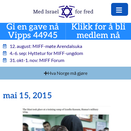
Gi en gave nå
Klikk for å bli
Vipps 44945
medlem nå
12. august: MIFF-møte Arendalsuka
4.-6. sep: Hyttetur for MIFF-ungdom
31. okt-1. nov: MIFF Forum
Hva Norge må gjøre
mai 15, 2015