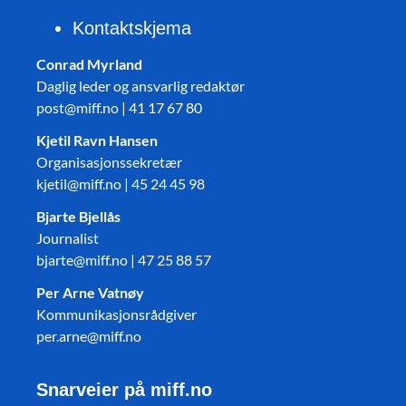
Kontaktskjema
Conrad Myrland
Daglig leder og ansvarlig redaktør
post@miff.no | 41 17 67 80
Kjetil Ravn Hansen
Organisasjonssekretær
kjetil@miff.no | 45 24 45 98
Bjarte Bjellås
Journalist
bjarte@miff.no | 47 25 88 57
Per Arne Vatnøy
Kommunikasjonsrådgiver
per.arne@miff.no
Snarveier på miff.no