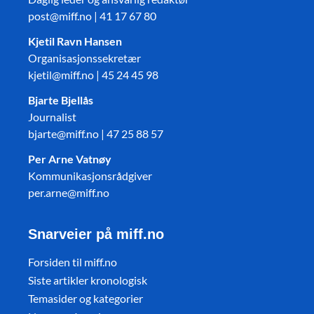
post@miff.no | 41 17 67 80
Kjetil Ravn Hansen
Organisasjonssekretær
kjetil@miff.no | 45 24 45 98
Bjarte Bjellås
Journalist
bjarte@miff.no | 47 25 88 57
Per Arne Vatnøy
Kommunikasjonsrådgiver
per.arne@miff.no
Snarveier på miff.no
Forsiden til miff.no
Siste artikler kronologisk
Temasider og kategorier