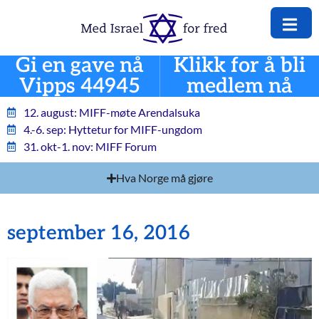
Gi en gave nå
Klikk for å bli
Vipps 44945
medlem nå
12. august: MIFF-møte Arendalsuka
4.-6. sep: Hyttetur for MIFF-ungdom
31. okt-1. nov: MIFF Forum
Hva Norge må gjøre
september 16, 2016