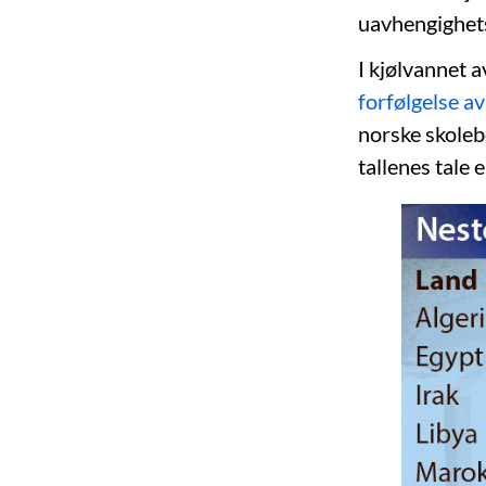
uavhengighets
I kjølvannet a
forfølgelse a
norske skoleb
tallenes tale e