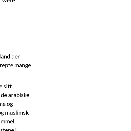
land der
drepte mange
 sitt
å de arabiske
me og
 og muslimsk
gammel
stene i