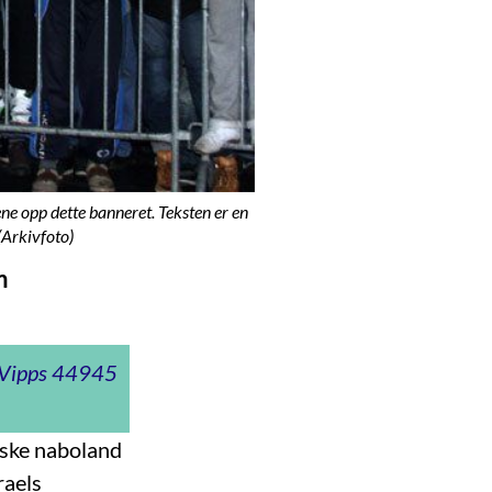
ne opp dette banneret. Teksten er en
Arkivfoto)
m
t Vipps 44945
iske naboland
raels