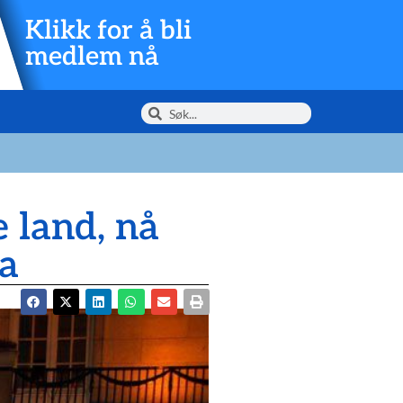
Klikk for å bli
medlem nå
e land, nå
pa