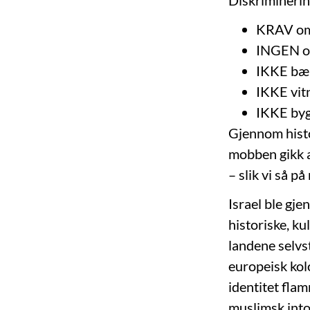
KRAV om 
INGEN off
IKKE bæ
IKKE vit
IKKE byg
Gjennom histo
mobben gikk a
– slik vi så på
Israel ble gje
historiske, ku
landene selv
europeisk kol
identitet fla
muslimsk into