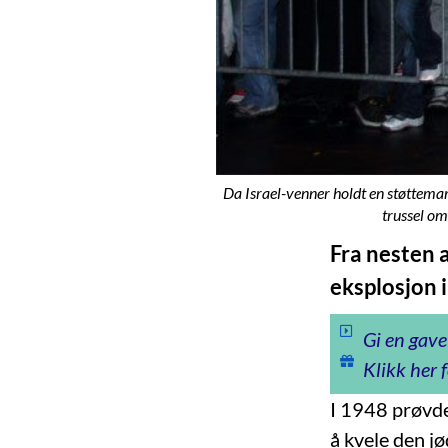
Da Israel-venner holdt en støttemar
trussel o
Fra nesten 
eksplosjon i
Gi en gave
Klikk her f
I 1948 prøvde
å kvele den jø