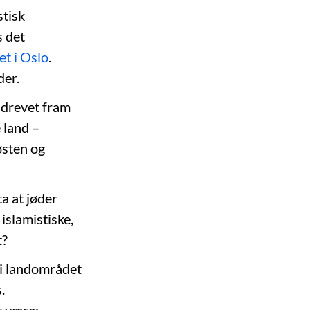
stisk
s det
et i Oslo
.
der.
 drevet fram
 land –
østen og
ta at jøder
islamistiske,
t?
 i landområdet
.
t være: