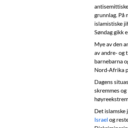
antisemittiske
grunnlag. På 
islamistiske 
Søndag gikk e
Mye av den an
av andre- og 
barnebarna og
Nord-Afrika p
Dagens situasj
skremmes og tr
høyreekstrem
Det islamske 
Israel
og rest
Diskriminerin