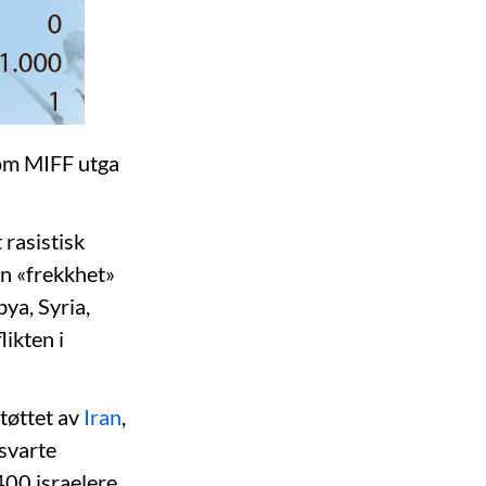
som MIFF utga
 rasistisk
en «frekkhet»
bya, Syria,
likten i
støttet av
Iran
,
 svarte
00 israelere.