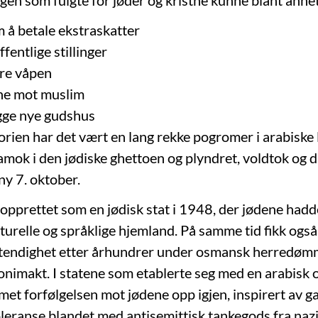
å betale ekstraskatter
entlige stillinger
re våpen
ne mot muslim
ge nye gudshus
rien har det vært en lang rekke pogromer i arabiske 
mok i den jødiske ghettoen og plyndret, voldtok og 
 ny 7. oktober.
nopprettet som en jødisk stat i 1948, der jødene hadde
lturelle og språklige hjemland. På samme tid fikk ogs
stendighet etter århundrer under osmansk herredøm
onimakt. I statene som etablerte seg med en arabisk
mmet forfølgelsen mot jødene opp igjen, inspirert av 
leranse blandet med antisemittisk tankegods fra nazi