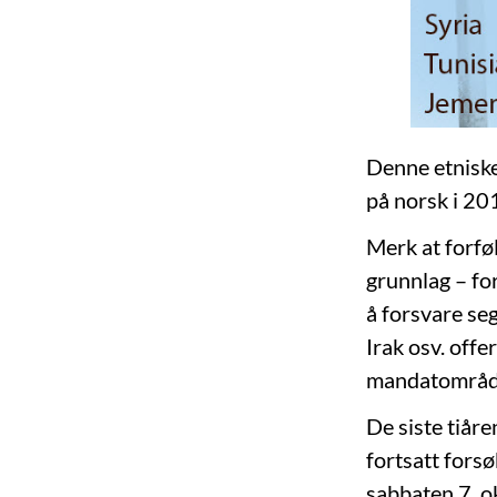
Denne etniske
på norsk i 20
Merk at forføl
grunnlag – fo
å forsvare seg
Irak osv. offe
mandatområ
De siste tiåre
fortsatt forsø
sabbaten 7. o