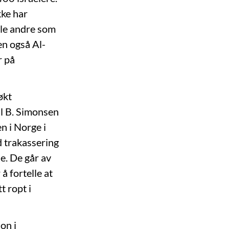
kke har
alle andre som
en også Al-
r på
økt
il B. Simonsen
n i Norge i
d trakassering
de. De går av
å fortelle at
t ropt i
on i