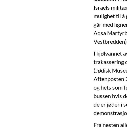
Israels milit
mulighet til å
går med ligne
Aqsa Martyrbr
Vestbredden)
I kjølvannet a
trakassering 
(Jødisk Museu
Aftenposten 2
og hets som fø
bussen hvis de
de er jøder i 
demonstrasjo
Fra nesten al