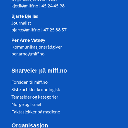
kjetil@miff.no | 45 24 45 98
Bjarte Bjellås
Journalist
bjarte@miff.no | 47 25 88 57
Per Arne Vatnøy
Kommunikasjonsrådgiver
per.arne@miff.no
Snarveier på miff.no
Forsiden til miff.no
Siste artikler kronologisk
Temasider og kategorier
Norge og Israel
Faktasjekker på mediene
Organisasjon