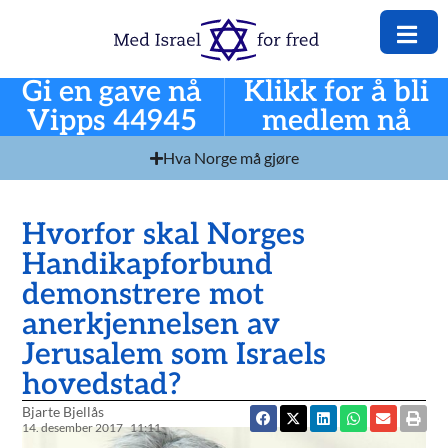
Gi en gave nå
Klikk for å bli
Vipps 44945
medlem nå
Hva Norge må gjøre
Hvorfor skal Norges
Handikapforbund
demonstrere mot
anerkjennelsen av
Jerusalem som Israels
hovedstad?
Bjarte Bjellås
14. desember 2017
11:11