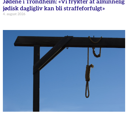
Jødene i Trondheim: «Vi frykter at alminnelig
jødisk dagligliv kan bli straffeforfulgt»
4. august 2026