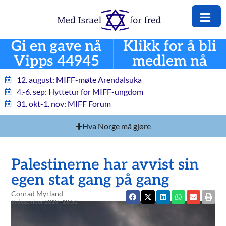
Gi en gave nå
Klikk for å bli
Vipps 44945
medlem nå
12. august: MIFF-møte Arendalsuka
4.-6. sep: Hyttetur for MIFF-ungdom
31. okt-1. nov: MIFF Forum
Hva Norge må gjøre
Palestinerne har avvist sin
egen stat gang på gang
Conrad Myrland
9. desember 2019
13:52