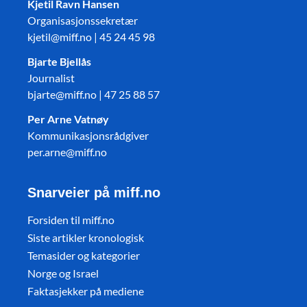
Kjetil Ravn Hansen
Organisasjonssekretær
kjetil@miff.no | 45 24 45 98
Bjarte Bjellås
Journalist
bjarte@miff.no | 47 25 88 57
Per Arne Vatnøy
Kommunikasjonsrådgiver
per.arne@miff.no
Snarveier på miff.no
Forsiden til miff.no
Siste artikler kronologisk
Temasider og kategorier
Norge og Israel
Faktasjekker på mediene