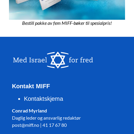
Bestill pakke av fem MIFF-bøker til spesialpris!
Kontakt MIFF
Kontaktskjema
Conrad Myrland
Daglig leder og ansvarlig redaktør
post@miff.no | 41 17 67 80