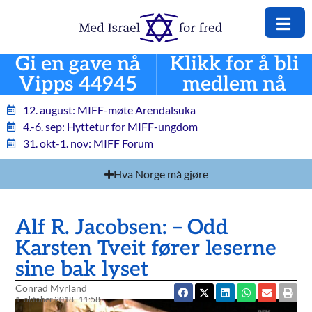
Gi en gave nå
Klikk for å bli
Vipps 44945
medlem nå
12. august: MIFF-møte Arendalsuka
4.-6. sep: Hyttetur for MIFF-ungdom
31. okt-1. nov: MIFF Forum
Hva Norge må gjøre
Alf R. Jacobsen: – Odd
Karsten Tveit fører leserne
sine bak lyset
Conrad Myrland
1. oktober 2018
11:58