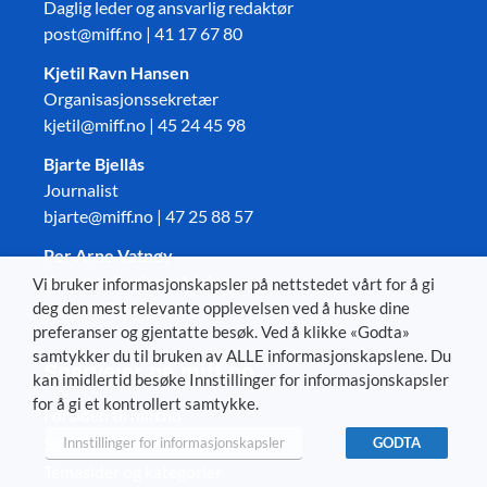
Daglig leder og ansvarlig redaktør
post@miff.no | 41 17 67 80
Kjetil Ravn Hansen
Organisasjonssekretær
kjetil@miff.no | 45 24 45 98
Bjarte Bjellås
Journalist
bjarte@miff.no | 47 25 88 57
Per Arne Vatnøy
Kommunikasjonsrådgiver
Vi bruker informasjonskapsler på nettstedet vårt for å gi
per.arne@miff.no
deg den mest relevante opplevelsen ved å huske dine
preferanser og gjentatte besøk. Ved å klikke «Godta»
samtykker du til bruken av ALLE informasjonskapslene. Du
Snarveier på miff.no
kan imidlertid besøke Innstillinger for informasjonskapsler
for å gi et kontrollert samtykke.
Forsiden til miff.no
Siste artikler kronologisk
Innstillinger for informasjonskapsler
GODTA
Temasider og kategorier