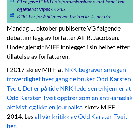
Gi en gave til MIFFs informasjonskamp mot Israel-hat
og jødehat Vipps 44945
Klikk her for å bli medlem fra kun kr. 4,- per uke
Mandag 1. oktober publiserte VG følgende
debattinnlegg av forfatter Alf R. Jacobsen.
Under gjengir MIFF innlegget i sin helhet etter
tillatelse av forfatteren.
I 2017 skrev MIFF at
NRK begraver sin egen
troverdighet hver gang de bruker Odd Karsten
Tveit
.
Det er på tide NRK-ledelsen erkjenner at
Odd Karsten Tveit opptrer som en anti-israelsk
aktivist, og ikke en journalist
, skrev MIFF i
2014. Les
all vår kritikk av Odd Karsten Tveit
her
.