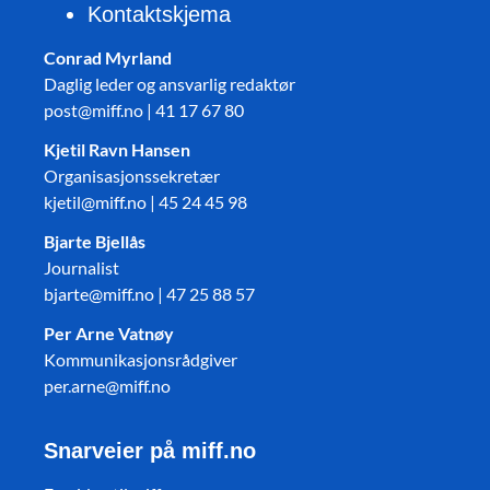
Kontaktskjema
Conrad Myrland
Daglig leder og ansvarlig redaktør
post@miff.no | 41 17 67 80
Kjetil Ravn Hansen
Organisasjonssekretær
kjetil@miff.no | 45 24 45 98
Bjarte Bjellås
Journalist
bjarte@miff.no | 47 25 88 57
Per Arne Vatnøy
Kommunikasjonsrådgiver
per.arne@miff.no
Snarveier på miff.no