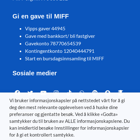
Gi en gave til MIFF
Vipps gaver 44945
Gave med bankkort/ bli fastgiver
Gavekonto 78770654539
Kontingentkonto 12040444791
Start en bursdagsinnsamling til MIFF
Sosiale medier
Vi bruker informasjonskapsler på nettstedet vårt for å gi
deg den mest relevante opplevelsen ved å huske dine
Visit MIFF in other languages
preferanser og gjentatte besøk. Ved å klikke «Godta»
samtykker du til bruken av ALLE informasjonskapslene. Du
Svenska
–
Dansk
–
Deutsch
–
Íslenska
–
English
kan imidlertid besøke Innstillinger for informasjonskapsler
for å gi et kontrollert samtykke.