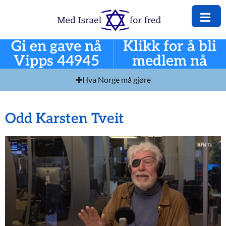
Gi en gave nå
Klikk for å bli
Vipps 44945
medlem nå
Hva Norge må gjøre
Odd Karsten Tveit