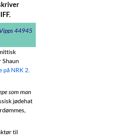
skriver
IFF.
t Vipps 44945
ittisk
r Shaun
te på NRK 2.
drepe som man
ssisk jødehat
fordømmes,
tør til