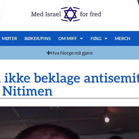
MØTER
BØKER/PINS
OM MIFF
FØLG
MERCH
Hva Norge må gjøre
l ikke beklage antisemi
å Nitimen