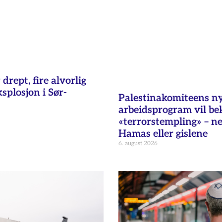
 drept, fire alvorlig
ksplosjon i Sør-
Palestinakomiteens n
arbeidsprogram vil b
«terrorstempling» – n
Hamas eller gislene
6. august 2026