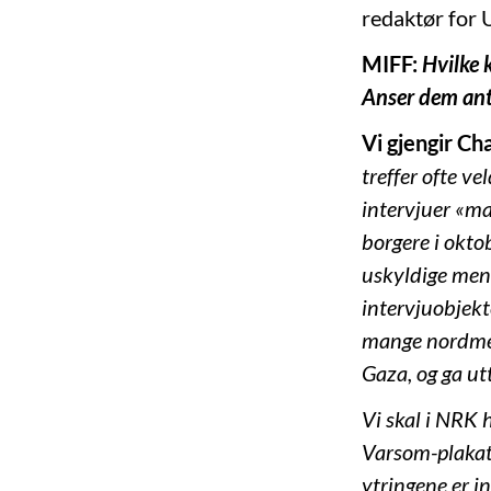
redaktør for
MIFF:
Hvilke 
Anser dem anti
Vi gjengir Ch
treffer ofte ve
intervjuer «ma
borgere i okto
uskyldige men
intervjuobjekt
mange nordmen
Gaza, og ga utt
Vi skal i NRK 
Varsom-plakate
ytringene er in