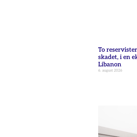
To reservister
skadet, i en e
Libanon
6. august 2026