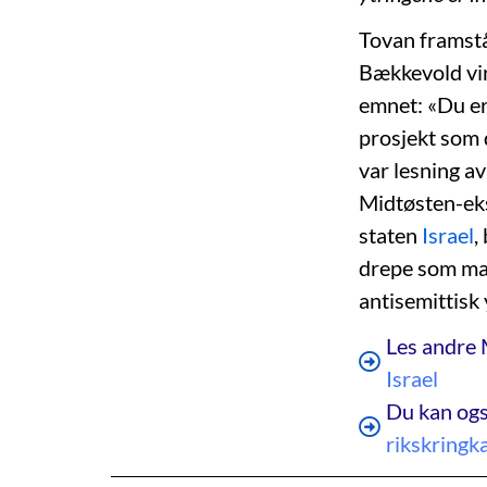
Tovan framstå
Bækkevold vir
emnet: «Du er 
prosjekt som 
var lesning av
Midtøsten-ek
staten
Israel
,
drepe som man
antisemittisk 
Les andre 
Israel
Du kan ogs
rikskringk