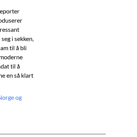
Reporter
roduserer
eressant
seg i sekken,
m til å bli
 moderne
at til å
e en så klart
Norge og