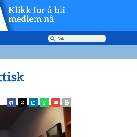
Klikk for å bli
medlem nå
ttisk