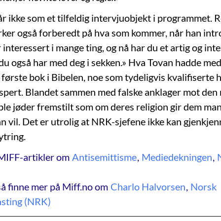
r ikke som et tilfeldig intervjuobjekt i programmet. 
ker også forberedt på hva som kommer, når han int
interessert i mange ting, og nå har du et artig og int
du også har med deg i sekken.» Hva Tovan hadde med 
 første bok i Bibelen, noe som tydeligvis kvalifiserte ha
spert. Blandet sammen med falske anklager mot den
 ble jøder fremstilt som om deres religion gir dem mand
 vil. Det er utrolig at NRK-sjefene ikke kan gjenkjenn
ytring.
MIFF-artikler om
Antisemittisme
,
Mediedekningen
,
å finne mer på Miff.no om
Charlo Halvorsen
,
Norsk
asting (NRK)