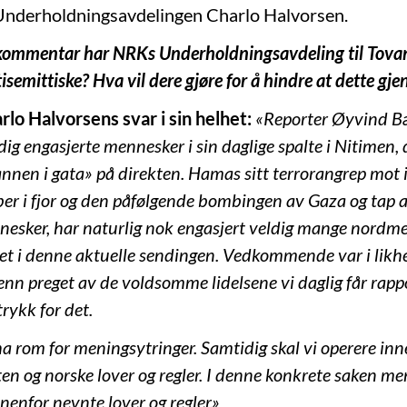
 Underholdningsavdelingen Charlo Halvorsen.
kommentar har NRKs Underholdningsavdeling til Tovan
semittiske? Hva vil dere gjøre for å hindre at dette gje
arlo Halvorsens svar i sin helhet:
«Reporter Øyvind B
ldig engasjerte mennesker i sin daglige spalte i Nitimen,
nnen i gata» på direkten. Hamas sitt terrorangrep mot 
ber i fjor og den påfølgende bombingen av Gaza og tap a
nesker, har naturlig nok engasjert veldig mange nordm
et i denne aktuelle sendingen. Vedkommende var i likh
n preget av de voldsomme lidelsene vi daglig får rapp
rykk for det.
ha rom for meningsytringer. Samtidig skal vi operere in
n og norske lover og regler. I denne konkrete saken me
nenfor nevnte lover og regler.»