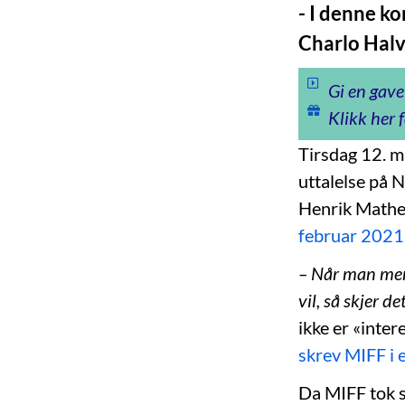
- I denne ko
Charlo Halv
Gi en gave
Klikk her f
Tirsdag 12. m
uttalelse på 
Henrik Math
februar 2021
– Når man mene
vil, så skjer de
ikke er «inte
skrev MIFF i
Da MIFF tok s