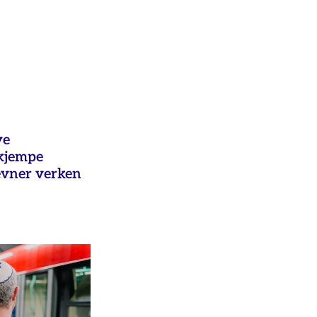
ye
ekjempe
evner verken