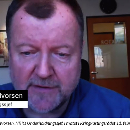
vorsen, NRKs Underholdningssjef, i møtet i Kringkastingsrådet 11. fe