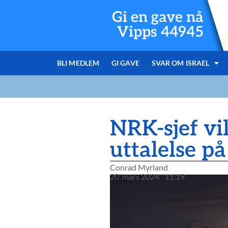
Gi en gave nå
Vipps 44945
BLI MEDLEM
GI GAVE
SVAR OM ISRAEL
NRK-sjef vi
uttalelse p
Conrad Myrland
20. mars 2024
11:19