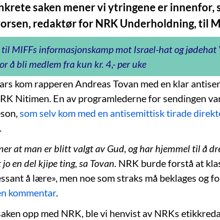
nkrete saken mener vi ytringene er innenfor, 
orsen, redaktør for NRK Underholdning, til M
 til MIFFs informasjonskamp mot Israel-hat og jødeha
or å bli medlem fra kun kr. 4,- per uke
ars kom rapperen Andreas Tovan med en klar antisem
NRK Nitimen. En av programlederne for sendingen va
eson,
som selv kom med en antisemittisk tirade direk
.
r at man er blitt valgt av Gud, og har hjemmel til å 
t jo en del kjipe ting, sa Tovan.
NRK burde forstå at kla
ressant å lære», men noe som straks må beklages og 
 en kommentar
.
aken opp med NRK, ble vi henvist av NRKs etikkredak