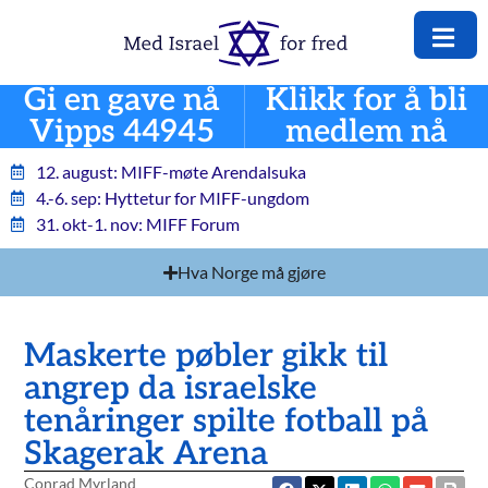
Gi en gave nå
Klikk for å bli
Vipps 44945
medlem nå
12. august: MIFF-møte Arendalsuka
4.-6. sep: Hyttetur for MIFF-ungdom
31. okt-1. nov: MIFF Forum
Hva Norge må gjøre
Maskerte pøbler gikk til
angrep da israelske
tenåringer spilte fotball på
Skagerak Arena
Conrad Myrland