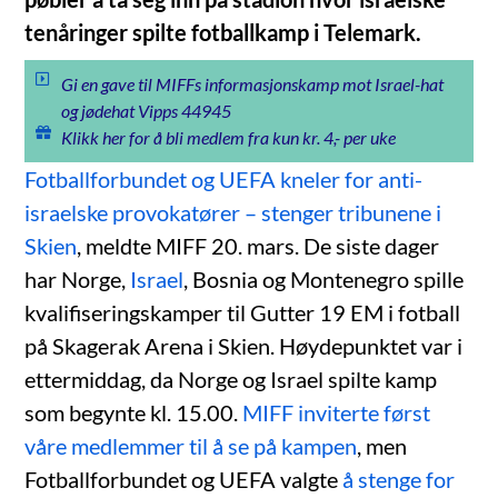
tenåringer spilte fotballkamp i Telemark.
Gi en gave til MIFFs informasjonskamp mot Israel-hat
og jødehat Vipps 44945
Klikk her for å bli medlem fra kun kr. 4,- per uke
Fotballforbundet og UEFA kneler for anti-
israelske provokatører – stenger tribunene i
Skien
, meldte MIFF 20. mars. De siste dager
har Norge,
Israel
, Bosnia og Montenegro spille
kvalifiseringskamper til Gutter 19 EM i fotball
på Skagerak Arena i Skien. Høydepunktet var i
ettermiddag, da Norge og Israel spilte kamp
som begynte kl. 15.00.
MIFF inviterte først
våre medlemmer til å se på kampen
, men
Fotballforbundet og UEFA valgte
å stenge for