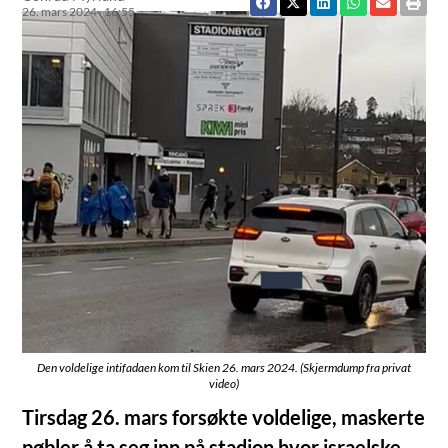
26. mars 2024
16:55
Den voldelige intifadaen kom til Skien 26. mars 2024. (Skjermdump fra privat
video)
Tirsdag 26. mars forsøkte voldelige, maskerte
pøbler å ta seg inn på stadion hvor israelske