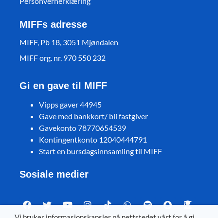
Personvernerklæring
MIFFs adresse
MIFF, Pb 18, 3051 Mjøndalen
MIFF org. nr. 970 550 232
Gi en gave til MIFF
Vipps gaver 44945
Gave med bankkort/ bli fastgiver
Gavekonto 78770654539
Kontingentkonto 12040444791
Start en bursdagsinnsamling til MIFF
Sosiale medier
Vi bruker informasjonskapsler på nettstedet vårt for å gi