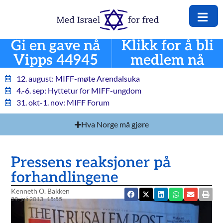
Gi en gave nå
Klikk for å bli
Vipps 44945
medlem nå
12. august: MIFF-møte Arendalsuka
4.-6. sep: Hyttetur for MIFF-ungdom
31. okt-1. nov: MIFF Forum
Hva Norge må gjøre
Pressens reaksjoner på
forhandlingene
Kenneth O. Bakken
29. juli 2013
15:55