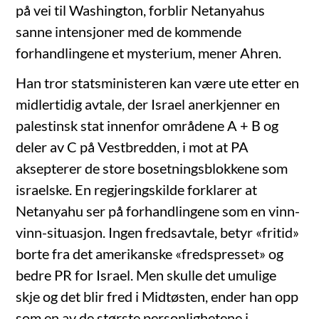
på vei til Washington, forblir Netanyahus
sanne intensjoner med de kommende
forhandlingene et mysterium, mener Ahren.
Han tror statsministeren kan være ute etter en
midlertidig avtale, der Israel anerkjenner en
palestinsk stat innenfor områdene A + B og
deler av C på Vestbredden, i mot at PA
aksepterer de store bosetningsblokkene som
israelske. En regjeringskilde forklarer at
Netanyahu ser på forhandlingene som en vinn-
vinn-situasjon. Ingen fredsavtale, betyr «fritid»
borte fra det amerikanske «fredspresset» og
bedre PR for Israel. Men skulle det umulige
skje og det blir fred i Midtøsten, ender han opp
som en av de største personlighetene i