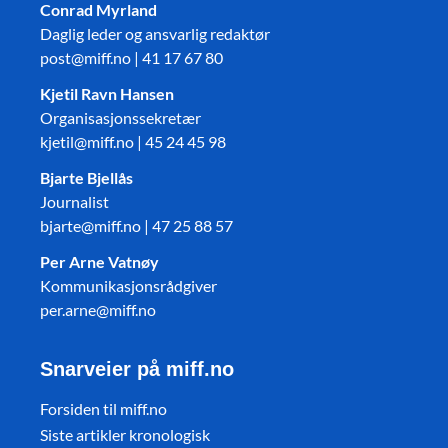
Conrad Myrland
Daglig leder og ansvarlig redaktør
post@miff.no | 41 17 67 80
Kjetil Ravn Hansen
Organisasjonssekretær
kjetil@miff.no | 45 24 45 98
Bjarte Bjellås
Journalist
bjarte@miff.no | 47 25 88 57
Per Arne Vatnøy
Kommunikasjonsrådgiver
per.arne@miff.no
Snarveier på miff.no
Forsiden til miff.no
Siste artikler kronologisk