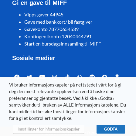
Gi en gave til MIFF
Vipps gaver 44945
Gave med bankkort/ bli fastgiver
Gavekonto 78770654539
Kontingentkonto 12040444791
Start en bursdagsinnsamling til MIFF
Sosiale medier
Vi bruker informasjonskapsler på nettstedet vårt for å gi
deg den mest relevante opplevelsen ved å huske dine
Visit MIFF in other languages
preferanser og gjentatte besøk. Ved å klikke «Godta»
samtykker du til bruken av ALLE informasjonskapslene. Du
Svenska
–
Dansk
–
Deutsch
–
Íslenska
–
English
kan imidlertid besøke Innstillinger for informasjonskapsler
for å gi et kontrollert samtykke.
Innstillinger for informasjonskapsler
GODTA
© 2026 Med Israel for fred