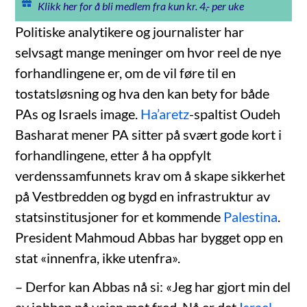
Klikk her for å bli medlem fra kun kr. 4,- per uke
Politiske analytikere og journalister har
selvsagt mange meninger om hvor reel de nye
forhandlingene er, om de vil føre til en
tostatsløsning og hva den kan bety for både
PAs og Israels image.
Ha’aretz
-spaltist Oudeh
Basharat mener PA sitter på svært gode kort i
forhandlingene, etter å ha oppfylt
verdenssamfunnets krav om å skape sikkerhet
på Vestbredden og bygd en infrastruktur av
statsinstitusjoner for et kommende
Palestina
.
President Mahmoud Abbas har bygget opp en
stat «innenfra, ikke utenfra».
– Derfor kan Abbas nå si: «Jeg har gjort min del
av jobben på veien mot fred. Nå er det
Israel