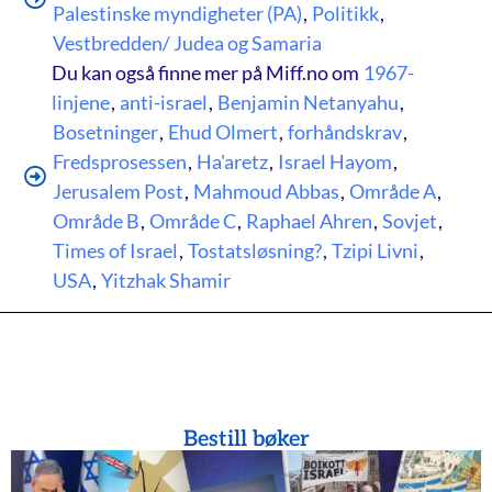
Palestinske myndigheter (PA)
,
Politikk
,
Vestbredden/ Judea og Samaria
Du kan også finne mer på Miff.no om
1967-
linjene
,
anti-israel
,
Benjamin Netanyahu
,
Bosetninger
,
Ehud Olmert
,
forhåndskrav
,
Fredsprosessen
,
Ha'aretz
,
Israel Hayom
,
Jerusalem Post
,
Mahmoud Abbas
,
Område A
,
Område B
,
Område C
,
Raphael Ahren
,
Sovjet
,
Times of Israel
,
Tostatsløsning?
,
Tzipi Livni
,
USA
,
Yitzhak Shamir
Bestill bøker