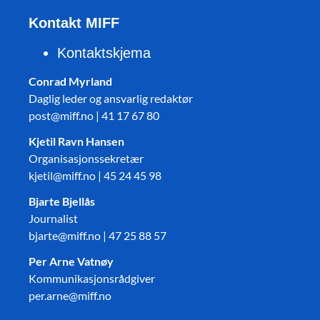
Kontakt MIFF
Kontaktskjema
Conrad Myrland
Daglig leder og ansvarlig redaktør
post@miff.no | 41 17 67 80
Kjetil Ravn Hansen
Organisasjonssekretær
kjetil@miff.no | 45 24 45 98
Bjarte Bjellås
Journalist
bjarte@miff.no | 47 25 88 57
Per Arne Vatnøy
Kommunikasjonsrådgiver
per.arne@miff.no