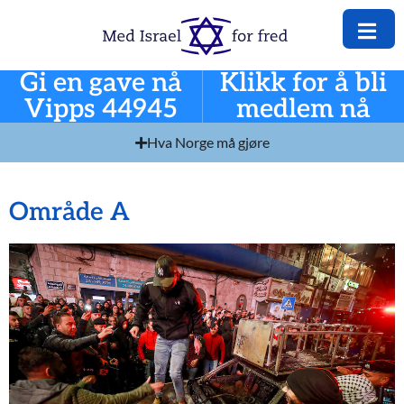
Gi en gave nå
Klikk for å bli
Vipps 44945
medlem nå
Hva Norge må gjøre
Område A