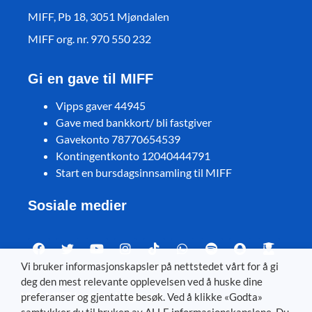
MIFF, Pb 18, 3051 Mjøndalen
MIFF org. nr. 970 550 232
Gi en gave til MIFF
Vipps gaver 44945
Gave med bankkort/ bli fastgiver
Gavekonto 78770654539
Kontingentkonto 12040444791
Start en bursdagsinnsamling til MIFF
Sosiale medier
Vi bruker informasjonskapsler på nettstedet vårt for å gi
deg den mest relevante opplevelsen ved å huske dine
Visit MIFF in other languages
preferanser og gjentatte besøk. Ved å klikke «Godta»