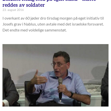
reddes av soldater
23. august 2016
I overkant av 60 jøder dro tirsdag morgen på eget initiativ til
Josefs grav i Nablus, uten avtale med det israelske forsvaret.
Det endte med voldelige sammenstøt.