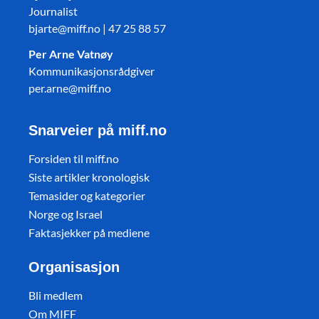
Journalist
bjarte@miff.no | 47 25 88 57
Per Arne Vatnøy
Kommunikasjonsrådgiver
per.arne@miff.no
Snarveier på miff.no
Forsiden til miff.no
Siste artikler kronologisk
Temasider og kategorier
Norge og Israel
Faktasjekker på mediene
Organisasjon
Bli medlem
Om MIFF