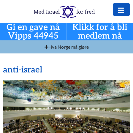
Gi en gave nå
Klikk for å bli
Vipps 44945
medlem nå
Hva Norge må gjøre
anti-israel