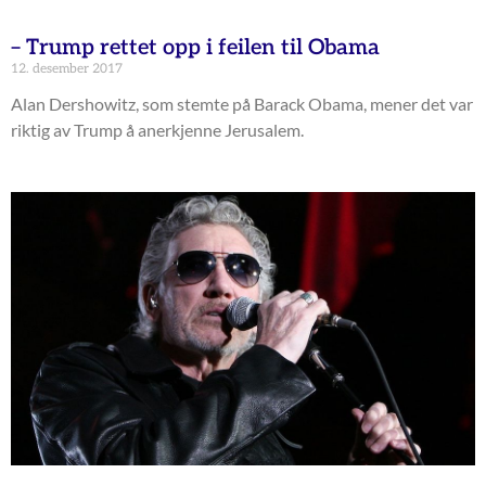
– Trump rettet opp i feilen til Obama
12. desember 2017
Alan Dershowitz, som stemte på Barack Obama, mener det var
riktig av Trump å anerkjenne Jerusalem.