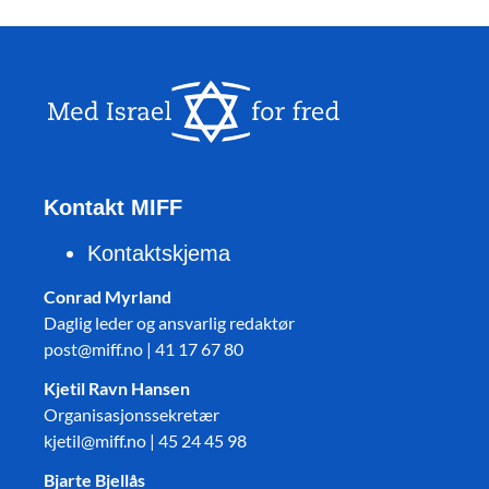
Kontakt MIFF
Kontaktskjema
Conrad Myrland
Daglig leder og ansvarlig redaktør
post@miff.no | 41 17 67 80
Kjetil Ravn Hansen
Organisasjonssekretær
kjetil@miff.no | 45 24 45 98
Bjarte Bjellås