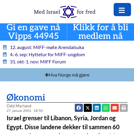
Gi en gave nå
Klikk for å bli
Vipps 44945
medlem nå
12. august: MIFF-møte Arendalsuka
4.-6. sep: Hyttetur for MIFF-ungdom
31. okt-1. nov: MIFF Forum
Hva Norge må gjøre
Økonomi
Odd Myrland
27. januar 2001
18:50
Israel grenser til Libanon, Syria, Jordan og
Egypt. Disse landene dekker til sammen 60