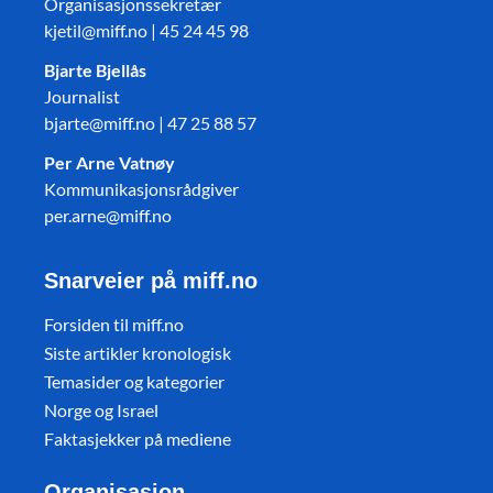
Organisasjonssekretær
kjetil@miff.no | 45 24 45 98
Bjarte Bjellås
Journalist
bjarte@miff.no | 47 25 88 57
Per Arne Vatnøy
Kommunikasjonsrådgiver
per.arne@miff.no
Snarveier på miff.no
Forsiden til miff.no
Siste artikler kronologisk
Temasider og kategorier
Norge og Israel
Faktasjekker på mediene
Organisasjon