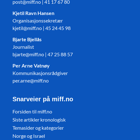
post@miff.no | 41 17 67 80
Kjetil Ravn Hansen
Organisasjonssekretær
kjetil@miff.no | 45 24 45 98
Bjarte Bjellås
Journalist
bjarte@miff.no | 47 25 88 57
Per Arne Vatnøy
Kommunikasjonsrådgiver
per.arne@miff.no
Snarveier på miff.no
Forsiden til miff.no
Siste artikler kronologisk
Temasider og kategorier
Norge og Israel