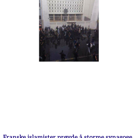
Franske islamister prøvde å storme synagoge