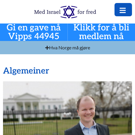
Gi en gave nå
Klikk for å bli
Vipps 44945
medlem nå
Hva Norge må gjøre
Algemeiner