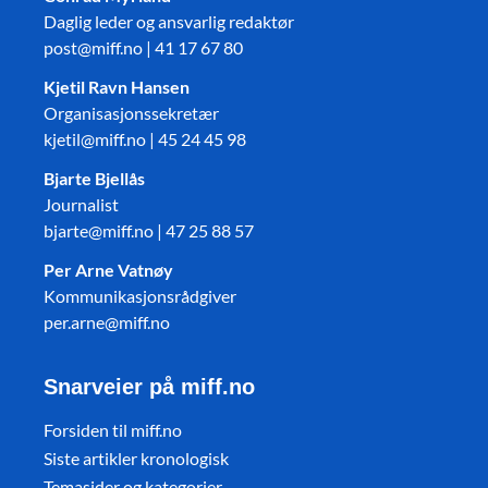
Daglig leder og ansvarlig redaktør
post@miff.no | 41 17 67 80
Kjetil Ravn Hansen
Organisasjonssekretær
kjetil@miff.no | 45 24 45 98
Bjarte Bjellås
Journalist
bjarte@miff.no | 47 25 88 57
Per Arne Vatnøy
Kommunikasjonsrådgiver
per.arne@miff.no
Snarveier på miff.no
Forsiden til miff.no
Siste artikler kronologisk
Temasider og kategorier