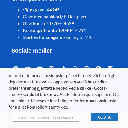
Vipps gaver 44945
Gave med bankkort/ bli fastgiver
Gavekonto 78770654539
Kontingentkonto 12040444791
Start en bursdagsinnsamling til MIFF
Sosiale medier
Vi bruker informasjonskapsler på nettstedet vårt for å gi
deg den mest relevante opplevelsen ved å huske dine
Visit MIFF in other languages
preferanser og gjentatte besøk. Ved å klikke «Godta»
samtykker du til bruken av ALLE informasjonskapslene. Du
Svenska
–
Dansk
–
Deutsch
–
Íslenska
–
English
kan imidlertid besøke Innstillinger for informasjonskapsler
for å gi et kontrollert samtykke.
Innstillinger for informasjonskapsler
GODTA
© 2026 Med Israel for fred