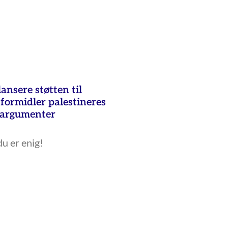
ansere støtten til
formidler palestineres
s argumenter
du er enig!