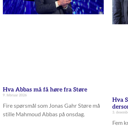
Hva Abbas må få høre fra Støre
9. februar 2026
Hva St
Fire spørsmål som Jonas Gahr Støre må
derso
3. desemb
stille Mahmoud Abbas på onsdag.
Fem kr