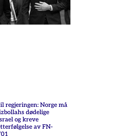
il regjeringen: Norge må
zbollahs dødelige
srael og kreve
tterfølgelse av FN-
701