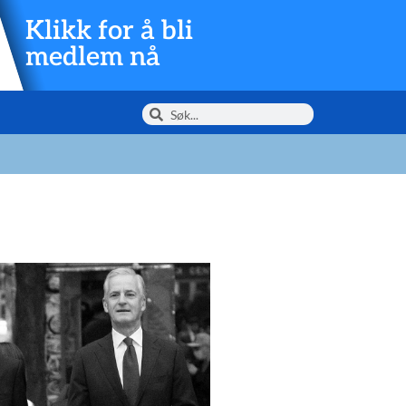
Klikk for å bli
medlem nå