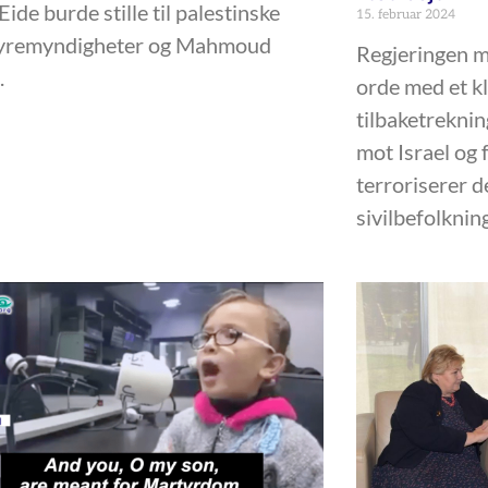
Eide burde stille til palestinske
15. februar 2024
tyremyndigheter og Mahmoud
Regjeringen må
.
orde med et kl
tilbaketreknin
mot Israel og 
terroriserer d
sivilbefolknin