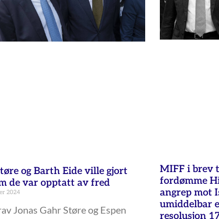
MIFF i brev t
øre og Barth Eide ville gjort
fordømme Hi
m de var opptatt av fred
angrep mot I
er 2024
umiddelbar e
av Jonas Gahr Støre og Espen
resolusjon 1