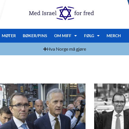
MØTER
BØKER/PINS
OM MIFF
FØLG
MERCH
Hva Norge må gjøre