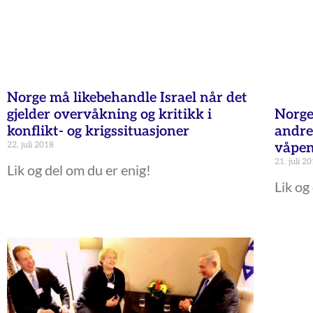
Norge må likebehandle Israel når det
gjelder overvåkning og kritikk i
Norge
konflikt- og krigssituasjoner
andre
22. juli 2018
våpe
21. juli 2
Lik og del om du er enig!
Lik og