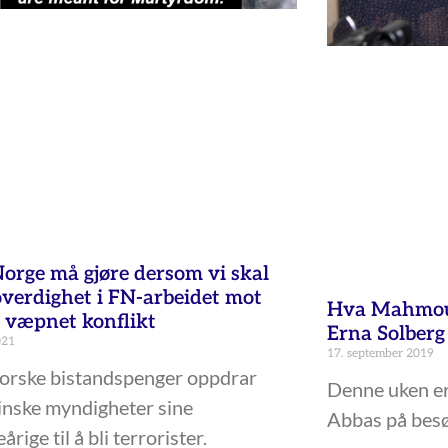
orge må gjøre dersom vi skal
overdighet i FN-arbeidet mot
Hva Mahmoud
i væpnet konflikt
Erna Solberg
021
17. september 2019
orske bistandspenger oppdrar
Denne uken e
inske myndigheter sine
Abbas på besø
rige til å bli terrorister.