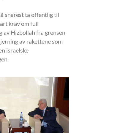
 snarest ta offentlig til
art krav om full
g av Hizbollah fra grensen
fjerning av rakettene som
en israelske
gen.