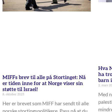
Hva N
ha tr
MIFFs brev til alle på Stortinget: Nå
barn 
er tiden inne for at Norge viser sin
2. mars 2
støtte til Israel!
Med n
8. oktober 2023
palest
Her er brevet som MIFF har sendt til alle
mindreå
norske stortingspolitikere. Pass på at du