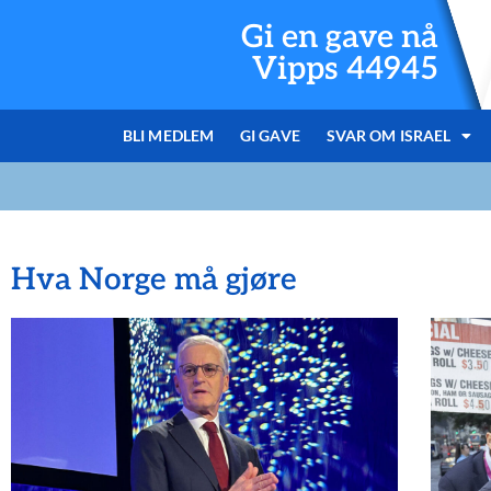
Gi en gave nå
Vipps 44945
BLI MEDLEM
GI GAVE
SVAR OM ISRAEL
Hva Norge må gjøre