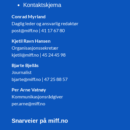
Kontaktskjema
Conrad Myrland
Daglig leder og ansvarlig redaktør
post@miff.no | 41 17 67 80
Kjetil Ravn Hansen
Organisasjonssekretær
kjetil@miff.no | 45 24 45 98
Bjarte Bjellås
Journalist
bjarte@miff.no | 47 25 88 57
Per Arne Vatnøy
Kommunikasjonsrådgiver
per.arne@miff.no
Snarveier på miff.no