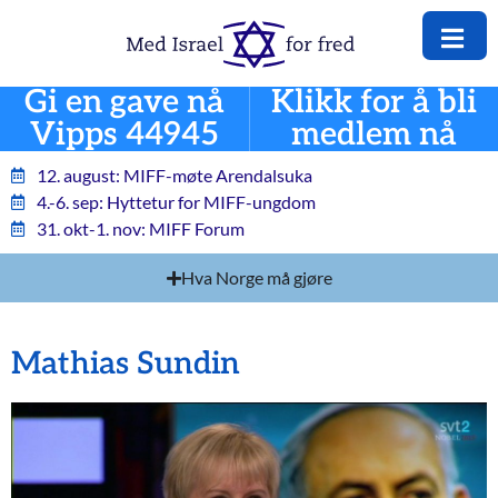
Gi en gave nå
Klikk for å bli
Vipps 44945
medlem nå
12. august: MIFF-møte Arendalsuka
4.-6. sep: Hyttetur for MIFF-ungdom
31. okt-1. nov: MIFF Forum
Hva Norge må gjøre
Mathias Sundin