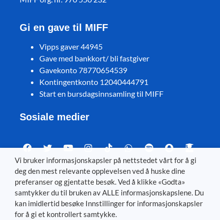
Gi en gave til MIFF
Vipps gaver 44945
Gave med bankkort/ bli fastgiver
Gavekonto 78770654539
Kontingentkonto 12040444791
Start en bursdagsinnsamling til MIFF
Sosiale medier
Vi bruker informasjonskapsler på nettstedet vårt for å gi
deg den mest relevante opplevelsen ved å huske dine
Visit MIFF in other languages
preferanser og gjentatte besøk. Ved å klikke «Godta»
samtykker du til bruken av ALLE informasjonskapslene. Du
Svenska
–
Dansk
–
Deutsch
–
Íslenska
–
English
kan imidlertid besøke Innstillinger for informasjonskapsler
for å gi et kontrollert samtykke.