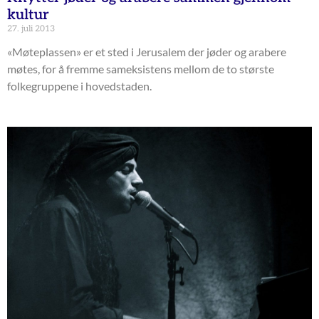
kultur
27. juli 2013
«Møteplassen» er et sted i Jerusalem der jøder og arabere
møtes, for å fremme sameksistens mellom de to største
folkegruppene i hovedstaden.