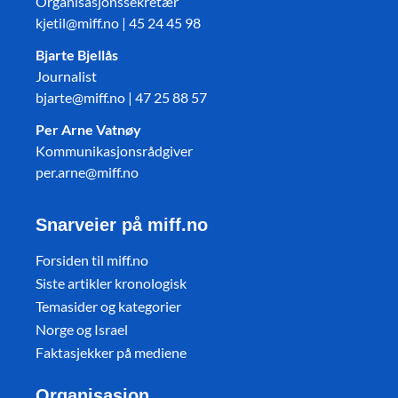
Organisasjonssekretær
kjetil@miff.no | 45 24 45 98
Bjarte Bjellås
Journalist
bjarte@miff.no | 47 25 88 57
Per Arne Vatnøy
Kommunikasjonsrådgiver
per.arne@miff.no
Snarveier på miff.no
Forsiden til miff.no
Siste artikler kronologisk
Temasider og kategorier
Norge og Israel
Faktasjekker på mediene
Organisasjon