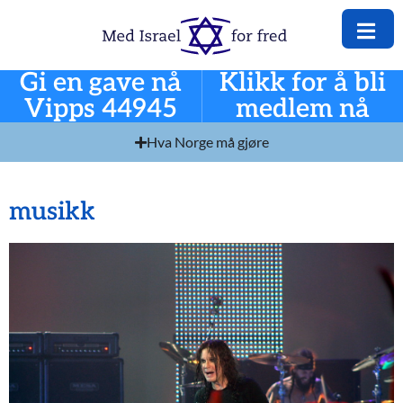
Gi en gave nå
Klikk for å bli
Vipps 44945
medlem nå
Hva Norge må gjøre
musikk