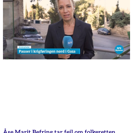
Åse Marit Befring tar feil om folkeretten