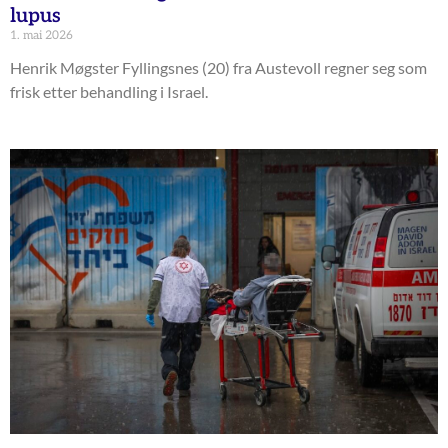
lupus
1. mai 2026
Henrik Møgster Fyllingsnes (20) fra Austevoll regner seg som
frisk etter behandling i Israel.