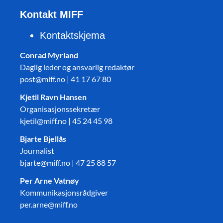
Kontakt MIFF
Kontaktskjema
Conrad Myrland
Daglig leder og ansvarlig redaktør
post@miff.no | 41 17 67 80
Kjetil Ravn Hansen
Organisasjonssekretær
kjetil@miff.no | 45 24 45 98
Bjarte Bjellås
Journalist
bjarte@miff.no | 47 25 88 57
Per Arne Vatnøy
Kommunikasjonsrådgiver
per.arne@miff.no