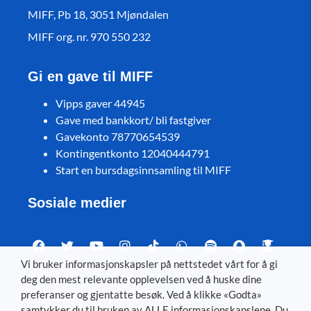
MIFF, Pb 18, 3051 Mjøndalen
MIFF org. nr. 970 550 232
Gi en gave til MIFF
Vipps gaver 44945
Gave med bankkort/ bli fastgiver
Gavekonto 78770654539
Kontingentkonto 12040444791
Start en bursdagsinnsamling til MIFF
Sosiale medier
Vi bruker informasjonskapsler på nettstedet vårt for å gi
deg den mest relevante opplevelsen ved å huske dine
Visit MIFF in other languages
preferanser og gjentatte besøk. Ved å klikke «Godta»
samtykker du til bruken av ALLE informasjonskapslene. Du