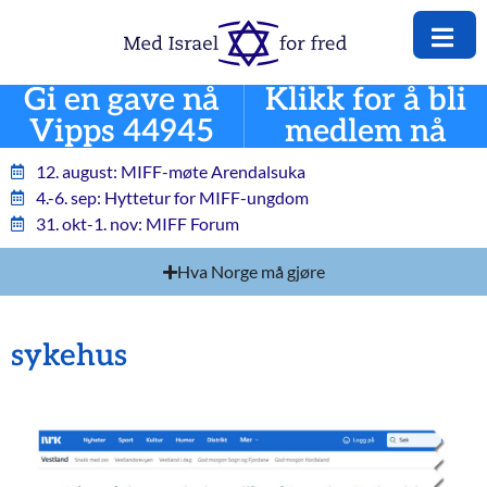
Gi en gave nå
Klikk for å bli
Vipps 44945
medlem nå
12. august: MIFF-møte Arendalsuka
4.-6. sep: Hyttetur for MIFF-ungdom
31. okt-1. nov: MIFF Forum
Hva Norge må gjøre
sykehus