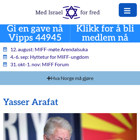
Gi en gave nå
Klikk for å bli
Vipps 44945
medlem nå
12. august: MIFF-møte Arendalsuka
4.-6. sep: Hyttetur for MIFF-ungdom
31. okt-1. nov: MIFF Forum
Hva Norge må gjøre
Yasser Arafat