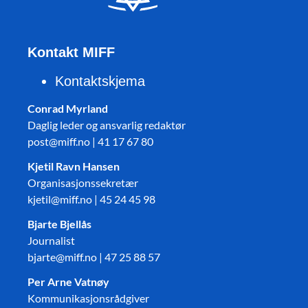
Kontakt MIFF
Kontaktskjema
Conrad Myrland
Daglig leder og ansvarlig redaktør
post@miff.no | 41 17 67 80
Kjetil Ravn Hansen
Organisasjonssekretær
kjetil@miff.no | 45 24 45 98
Bjarte Bjellås
Journalist
bjarte@miff.no | 47 25 88 57
Per Arne Vatnøy
Kommunikasjonsrådgiver