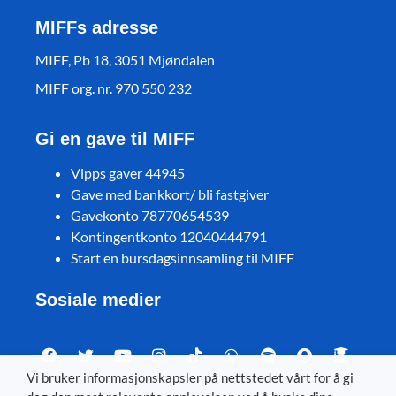
MIFFs adresse
MIFF, Pb 18, 3051 Mjøndalen
MIFF org. nr. 970 550 232
Gi en gave til MIFF
Vipps gaver 44945
Gave med bankkort/ bli fastgiver
Gavekonto 78770654539
Kontingentkonto 12040444791
Start en bursdagsinnsamling til MIFF
Sosiale medier
Vi bruker informasjonskapsler på nettstedet vårt for å gi