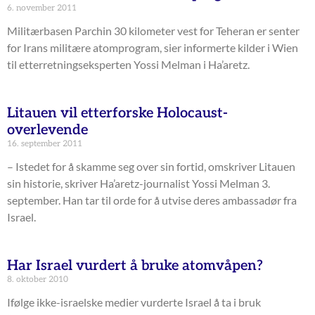
6. november 2011
Militærbasen Parchin 30 kilometer vest for Teheran er senter
for Irans militære atomprogram, sier informerte kilder i Wien
til etterretningseksperten Yossi Melman i Ha’aretz.
Litauen vil etterforske Holocaust-
overlevende
16. september 2011
– Istedet for å skamme seg over sin fortid, omskriver Litauen
sin historie, skriver Ha’aretz-journalist Yossi Melman 3.
september. Han tar til orde for å utvise deres ambassadør fra
Israel.
Har Israel vurdert å bruke atomvåpen?
8. oktober 2010
Ifølge ikke-israelske medier vurderte Israel å ta i bruk