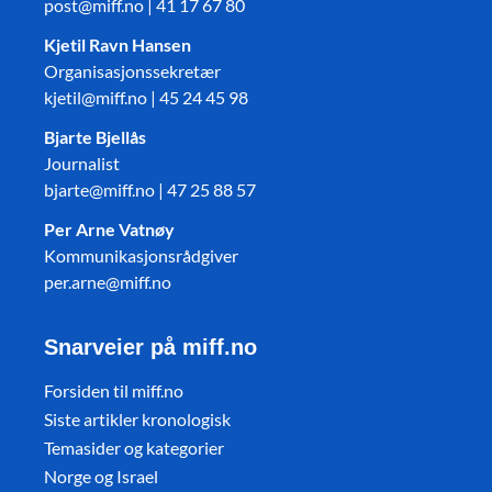
post@miff.no | 41 17 67 80
Kjetil Ravn Hansen
Organisasjonssekretær
kjetil@miff.no | 45 24 45 98
Bjarte Bjellås
Journalist
bjarte@miff.no | 47 25 88 57
Per Arne Vatnøy
Kommunikasjonsrådgiver
per.arne@miff.no
Snarveier på miff.no
Forsiden til miff.no
Siste artikler kronologisk
Temasider og kategorier
Norge og Israel