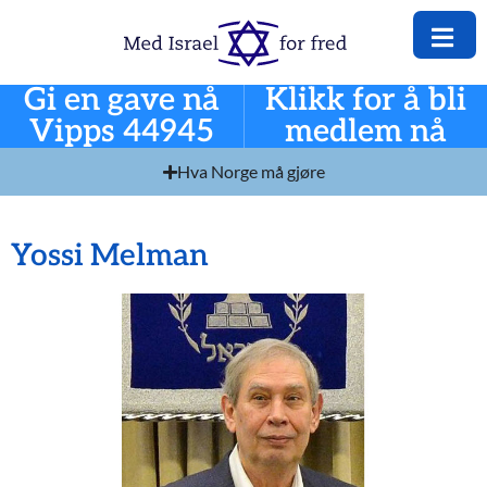
Gi en gave nå
Klikk for å bli
Vipps 44945
medlem nå
Hva Norge må gjøre
Yossi Melman