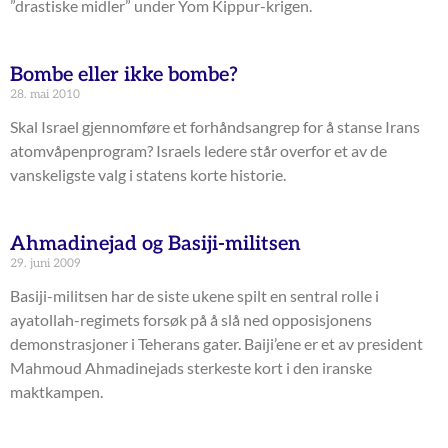
”drastiske midler” under Yom Kippur-krigen.
Bombe eller ikke bombe?
28. mai 2010
Skal Israel gjennomføre et forhåndsangrep for å stanse Irans
atomvåpenprogram? Israels ledere står overfor et av de
vanskeligste valg i statens korte historie.
Ahmadinejad og Basiji-militsen
29. juni 2009
Basiji-militsen har de siste ukene spilt en sentral rolle i
ayatollah-regimets forsøk på å slå ned opposisjonens
demonstrasjoner i Teherans gater. Baiji’ene er et av president
Mahmoud Ahmadinejads sterkeste kort i den iranske
maktkampen.