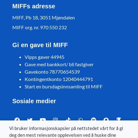
MIFFs adresse
MIFF, Pb 18, 3051 Mjøndalen
MIFF org. nr. 970 550 232
Gi en gave til MIFF
Vipps gaver 44945
Gave med bankkort/ bli fastgiver
Gavekonto 78770654539
Kontingentkonto 12040444791
Start en bursdagsinnsamling til MIFF
Sosiale medier
Vi bruker informasjonskapsler på nettstedet vårt for å gi
deg den mest relevante opplevelsen ved å huske dine