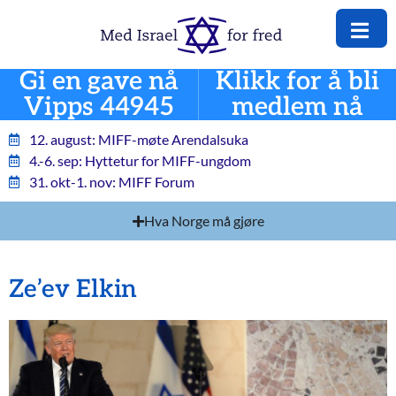
Gi en gave nå
Klikk for å bli
Vipps 44945
medlem nå
12. august: MIFF-møte Arendalsuka
4.-6. sep: Hyttetur for MIFF-ungdom
31. okt-1. nov: MIFF Forum
Hva Norge må gjøre
Ze’ev Elkin