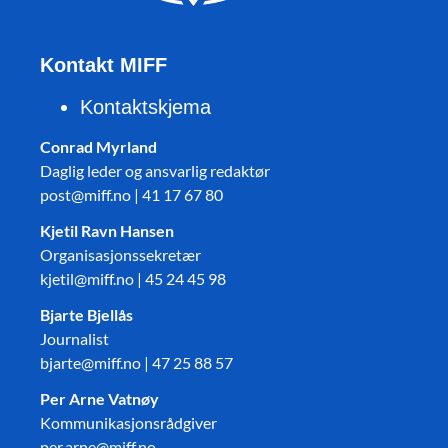
Kontakt MIFF
Kontaktskjema
Conrad Myrland
Daglig leder og ansvarlig redaktør
post@miff.no | 41 17 67 80
Kjetil Ravn Hansen
Organisasjonssekretær
kjetil@miff.no | 45 24 45 98
Bjarte Bjellås
Journalist
bjarte@miff.no | 47 25 88 57
Per Arne Vatnøy
Kommunikasjonsrådgiver
per.arne@miff.no