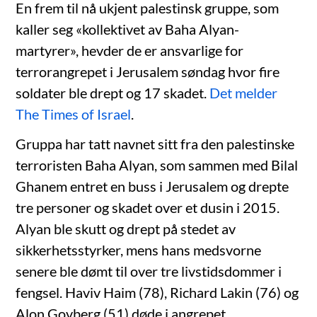
En frem til nå ukjent palestinsk gruppe, som
kaller seg «kollektivet av Baha Alyan-
martyrer», hevder de er ansvarlige for
terrorangrepet i Jerusalem søndag hvor fire
soldater ble drept og 17 skadet.
Det melder
The Times of Israel
.
Gruppa har tatt navnet sitt fra den palestinske
terroristen Baha Alyan, som sammen med Bilal
Ghanem entret en buss i Jerusalem og drepte
tre personer og skadet over et dusin i 2015.
Alyan ble skutt og drept på stedet av
sikkerhetsstyrker, mens hans medsvorne
senere ble dømt til over tre livstidsdommer i
fengsel. Haviv Haim (78), Richard Lakin (76) og
Alon Govberg (51) døde i angrepet.