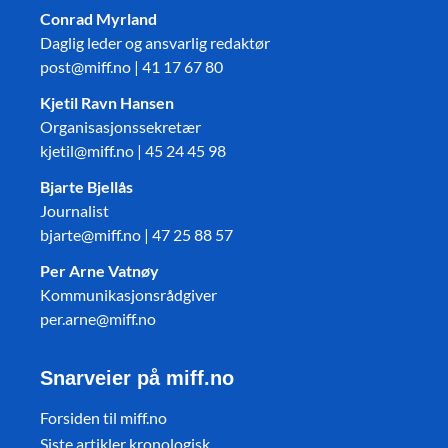
Conrad Myrland
Daglig leder og ansvarlig redaktør
post@miff.no | 41 17 67 80
Kjetil Ravn Hansen
Organisasjonssekretær
kjetil@miff.no | 45 24 45 98
Bjarte Bjellås
Journalist
bjarte@miff.no | 47 25 88 57
Per Arne Vatnøy
Kommunikasjonsrådgiver
per.arne@miff.no
Snarveier på miff.no
Forsiden til miff.no
Siste artikler kronologisk