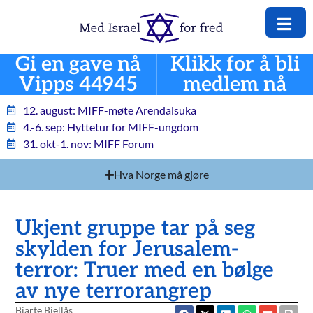
Gi en gave nå
Klikk for å bli
Vipps 44945
medlem nå
12. august: MIFF-møte Arendalsuka
4.-6. sep: Hyttetur for MIFF-ungdom
31. okt-1. nov: MIFF Forum
Hva Norge må gjøre
Ukjent gruppe tar på seg
skylden for Jerusalem-
terror: Truer med en bølge
av nye terrorangrep
Bjarte Bjellås