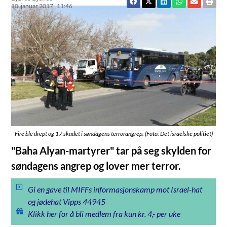
10. januar 2017
11:46
Fire ble drept og 17 skadet i søndagens terrorangrep. (Foto: Det israelske politiet)
"Baha Alyan-martyrer" tar på seg skylden for
søndagens angrep og lover mer terror.
Gi en gave til MIFFs informasjonskamp mot Israel-hat
og jødehat Vipps 44945
Klikk her for å bli medlem fra kun kr. 4,- per uke