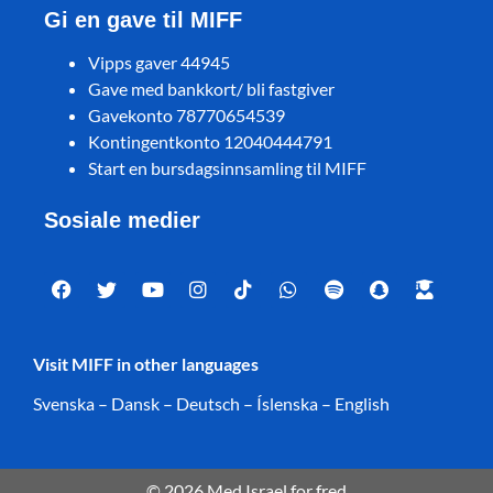
Gi en gave til MIFF
Vipps gaver 44945
Gave med bankkort/ bli fastgiver
Gavekonto 78770654539
Kontingentkonto 12040444791
Start en bursdagsinnsamling til MIFF
Sosiale medier
Visit MIFF in other languages
Svenska
–
Dansk
–
Deutsch
–
Íslenska
–
English
© 2026 Med Israel for fred