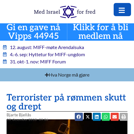
Gi en gave nå
Klikk for å bli
Vipps 44945
medlem nå
12. august: MIFF-møte Arendalsuka
4.-6. sep: Hyttetur for MIFF-ungdom
31. okt-1. nov: MIFF Forum
Hva Norge må gjøre
Terrorister på rømmen skutt
og drept
Bjarte Bjellås
13. desember 2018
09:36