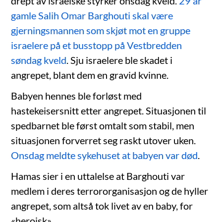
drept av israelske styrker onsdag kveld.
29 år
gamle Salih Omar Barghouti skal være
gjerningsmannen som skjøt mot en gruppe
israelere på et busstopp på Vestbredden
søndag kveld
. Sju israelere ble skadet i
angrepet, blant dem en gravid kvinne.
Babyen hennes ble forløst med
hastekeisersnitt etter angrepet. Situasjonen til
spedbarnet ble først omtalt som stabil, men
situasjonen forverret seg raskt utover uken.
Onsdag meldte sykehuset at babyen var død
.
Hamas sier i en uttalelse at Barghouti var
medlem i deres terrororganisasjon og de hyller
angrepet, som altså tok livet av en baby, for
«heroisk».