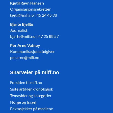
Kjetil Ravn Hansen
Organisasjonssekretær
kjetil@miff.no | 45 24 45 98
Bjarte Bjellås
Journalist
bjarte@miff.no | 47 25 88 57
Per Arne Vatnøy
Kommunikasjonsrådgiver
per.arne@miff.no
Snarveier på miff.no
Forsiden til miff.no
Siste artikler kronologisk
Temasider og kategorier
Norge og Israel
Faktasjekker på mediene