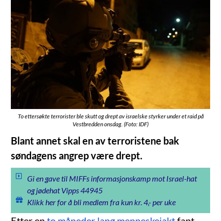
To ettersøkte terrorister ble skutt og drept av israelske styrker under et raid på
Vestbredden onsdag. (Foto: IDF)
Blant annet skal en av terroristene bak
søndagens angrep være drept.
Gi en gave til MIFFs informasjonskamp mot Israel-hat
og jødehat Vipps 44945
Klikk her for å bli medlem fra kun kr. 4,- per uke
Etter en
to måneder lang menneskejakt
fant