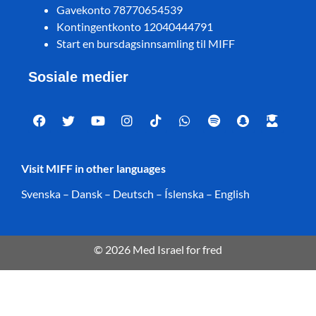
Gavekonto 78770654539
Kontingentkonto 12040444791
Start en bursdagsinnsamling til MIFF
Sosiale medier
Visit MIFF in other languages
Svenska
–
Dansk
–
Deutsch
–
Íslenska
–
English
© 2026 Med Israel for fred