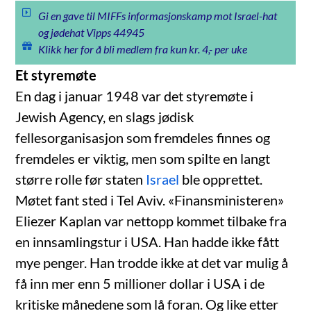
Gi en gave til MIFFs informasjonskamp mot Israel-hat
og jødehat Vipps 44945
Klikk her for å bli medlem fra kun kr. 4,- per uke
Et styremøte
En dag i januar 1948 var det styremøte i
Jewish Agency, en slags jødisk
fellesorganisasjon som fremdeles finnes og
fremdeles er viktig, men som spilte en langt
større rolle før staten
Israel
ble opprettet.
Møtet fant sted i Tel Aviv. «Finansministeren»
Eliezer Kaplan var nettopp kommet tilbake fra
en innsamlingstur i USA. Han hadde ikke fått
mye penger. Han trodde ikke at det var mulig å
få inn mer enn 5 millioner dollar i USA i de
kritiske månedene som lå foran. Og like etter