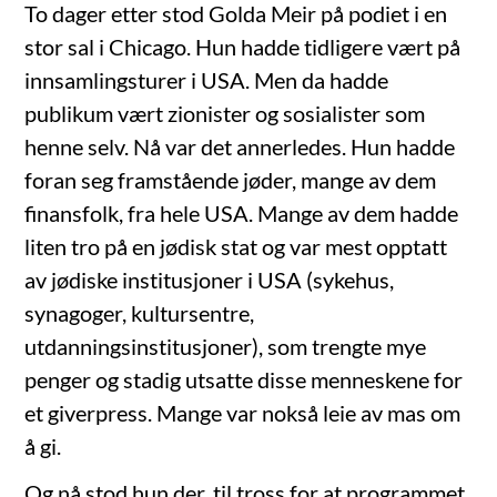
To dager etter stod Golda Meir på podiet i en
stor sal i Chicago. Hun hadde tidligere vært på
innsamlingsturer i USA. Men da hadde
publikum vært zionister og sosialister som
henne selv. Nå var det annerledes. Hun hadde
foran seg framstående jøder, mange av dem
finansfolk, fra hele USA. Mange av dem hadde
liten tro på en jødisk stat og var mest opptatt
av jødiske institusjoner i USA (sykehus,
synagoger, kultursentre,
utdanningsinstitusjoner), som trengte mye
penger og stadig utsatte disse menneskene for
et giverpress. Mange var nokså leie av mas om
å gi.
Og nå stod hun der, til tross for at programmet