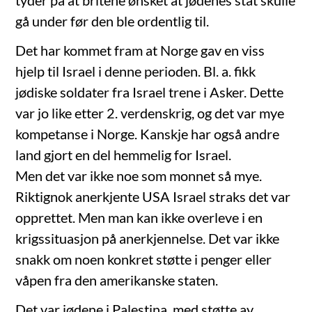
tyder på at britene ønsket at jødenes stat skulle
gå under før den ble ordentlig til.
Det har kommet fram at Norge gav en viss
hjelp til Israel i denne perioden. Bl. a. fikk
jødiske soldater fra Israel trene i Asker. Dette
var jo like etter 2. verdenskrig, og det var mye
kompetanse i Norge. Kanskje har også andre
land gjort en del hemmelig for Israel.
Men det var ikke noe som monnet så mye.
Riktignok anerkjente USA Israel straks det var
opprettet. Men man kan ikke overleve i en
krigssituasjon på anerkjennelse. Det var ikke
snakk om noen konkret støtte i penger eller
våpen fra den amerikanske staten.
Det var jødene i Palestina, med støtte av