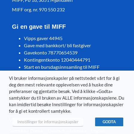
MIFF org. nr. 970 550 232
Gi en gave til MIFF
Vipps gaver 44945
Gave med bankkort/ bli fastgiver
Gavekonto 78770654539
Kontingentkonto 12040444791
Start en bursdagsinnsamling til MIFF
Vi bruker informasjonskapsler på nettstedet vårt for å gi
Sosiale medier
deg den mest relevante opplevelsen ved å huske dine
preferanser og gjentatte besøk. Ved å klikke «Godta»
samtykker du til bruken av ALLE informasjonskapslene. Du
kan imidlertid besøke Innstillinger for informasjonskapsler
for å gi et kontrollert samtykke.
Visit MIFF in other languages
Innstillinger for informasjonskapsler
GODTA
Svenska
–
Dansk
–
Deutsch
–
Íslenska
–
English