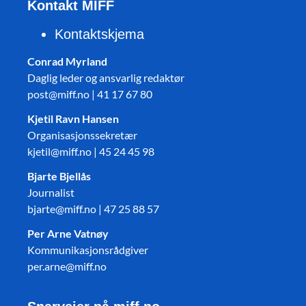
Kontakt MIFF
Kontaktskjema
Conrad Myrland
Daglig leder og ansvarlig redaktør
post@miff.no | 41 17 67 80
Kjetil Ravn Hansen
Organisasjonssekretær
kjetil@miff.no | 45 24 45 98
Bjarte Bjellås
Journalist
bjarte@miff.no | 47 25 88 57
Per Arne Vatnøy
Kommunikasjonsrådgiver
per.arne@miff.no