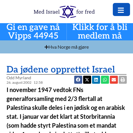
Gi en gave nå
Klikk for å bli
Vipps 44945
medlem nå
Hva Norge må gjøre
Da jødene opprettet Israel
Odd Myrland
26. august 2002
12:58
I november 1947 vedtok FNs
generalforsamling med 2/3 flertall at
Palestina skulle deles i en jødisk og en arabisk
stat. I januar var det klart at Storbritannia
(som hadde styrt Palestina som et mandat