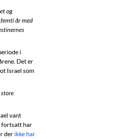
het og
 femti år med
estinernes
periode i
årene. Det er
mot Israel som
 store
srael vant
 fortsatt har
or der
ikke har