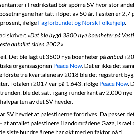
entanter i Fredrikstad bør spørre SV hvor stor andel
setningene har tatt i løpet av 50 år. Fasiten er 2,7 
 prosent, ifølge
Fagforbundet og Norsk Folkehjelp
.
ad skriver:
«Det ble bygd 3800 nye boenheter på Vest
este antallet siden 2002.»
feil. Det ble lagt ut 3800 nye boenheter på
anbud
i 20
tiske organisasjonen
Peace Now
. Det er ikke det s
e første tre kvartalene av 2018 ble det registrert byg
er. Totalen i 2017 var på 1.643, ifølge
Peace Now
. 
 trenden, ble det satt i gang i underkant av 2.000 nye
halvparten av det SV hevder.
ar SV hevdet at palestinerne fordrives. Da passer det
 – at antallet palestinere i landområdene Gaza, Israel 
e siste hundre årene har økt med en faktor på ti.