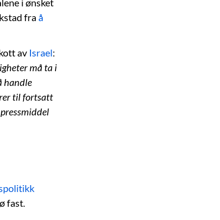
lene i ønsket
ikstad fra
å
ikott av
Israel
:
igheter må ta i
 å handle
r til fortsatt
 pressmiddel
spolitikk
ø fast.