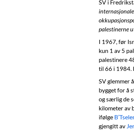
SV i Fredrikst
internasjonale
okkupasjonspol
palestinerne ut
I 1967, før Is
kun 1 av 5 pal
palestinere 48
til 66 i 1984.
SV glemmer å f
bygget for å st
og særlig de s
kilometer av 
ifølge
B’Tsel
gjengitt av
Je