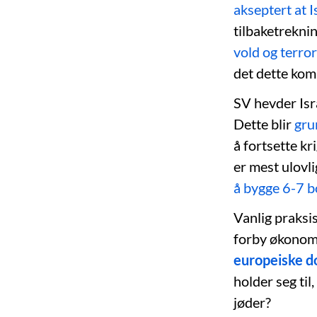
akseptert at Is
tilbaketreknin
vold og terro
det dette kom
SV hevder Isr
Dette blir
gru
å fortsette kr
er mest ulovli
å bygge 6-7 bo
Vanlig praksis
forby økonomi
europeiske d
holder seg til
jøder?