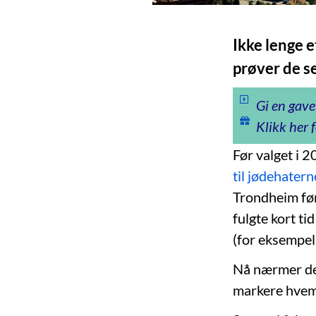
Ikke lenge e
prøver de se
Gi en gave
Klikk her f
Før valget i 
til jødehater
Trondheim før
fulgte kort ti
(for eksempe
Nå nærmer det
markere hvem 