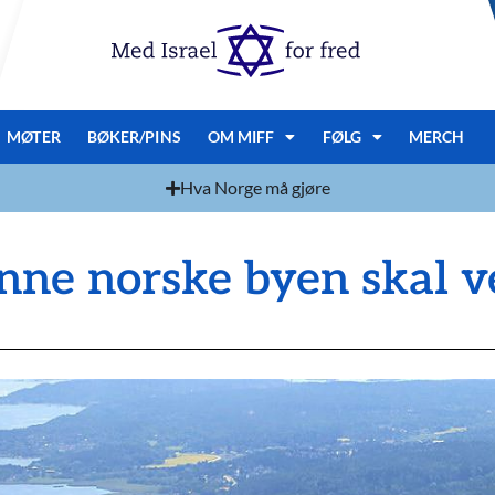
MØTER
BØKER/PINS
OM MIFF
FØLG
MERCH
Hva Norge må gjøre
nne norske byen skal ve