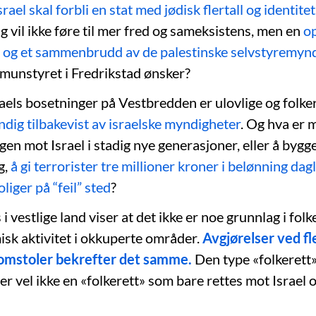
rael skal forbli en stat med jødisk flertall og identitet
g vil ikke føre til mer fred og sameksistens, men en
o
r og et sammenbrudd av de palestinske selvstyremyn
munstyret i Fredrikstad ønsker?
aels bosetninger på Vestbredden er ulovlige og folker
ndig tilbakevist av israelske myndigheter
. Og hva er m
igen mot Israel i stadig nye generasjoner, eller å bygg
g,
å gi terrorister tre millioner kroner i belønning dagl
liger på “feil” sted
?
 i vestlige land viser at det ikke er noe grunnlag i folk
sk aktivitet i okkuperte områder.
Avgjørelser ved fl
omstoler bekrefter det samme.
Den type «folkerett
, er vel ikke en «folkerett» som bare rettes mot Israel 