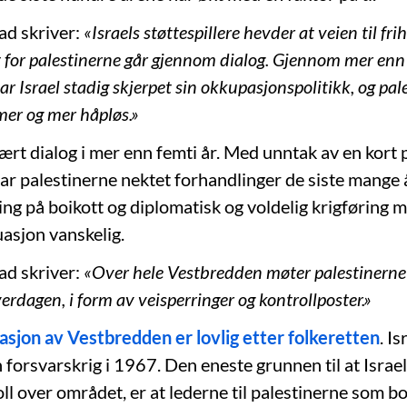
ad skriver:
«Israels støttespillere hevder at veien til fri
 for palestinerne går gjennom dialog. Gjennom mer enn
ar Israel stadig skjerpet sin okkupasjonspolitikk, og pal
 mer og mer håpløs.»
ært dialog i mer enn femti år. Med unntak av en kort 
 palestinerne nektet forhandlinger de siste mange 
ing på boikott og diplomatisk og voldelig krigføring 
uasjon vanskelig.
ad skriver:
«Over hele Vestbredden møter palestinerne
erdagen, i form av veisperringer og kontrollposter.»
asjon av Vestbredden er lovlig etter folkeretten
. I
forsvarskrig i 1967. Den eneste grunnen til at Israel
ll over området, er at lederne til palestinerne som b