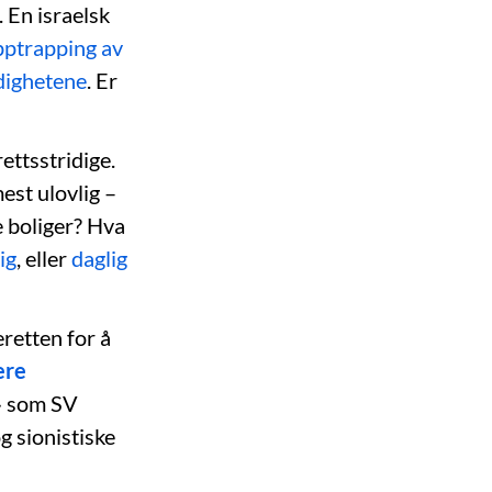
. En israelsk
pptrapping av
dighetene
. Er
ettsstridige.
est ulovlig –
e boliger? Hva
ig
, eller
daglig
eretten for å
ere
» som SV
og sionistiske