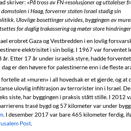
ad skriver: «
På tross av FN-resolusjoner og uttalelser f
 domstolen i Haag, forverrer staten Israel stadig sin
itikk. Ulovlige bosettinger utvides, byggingen av muren
settes for daglig trakassering og møter store hindringer 
rael erobret Gaza og Vestbredden i en lovlig forsvars
estinere elektrisitet i sin bolig. I 1967 var forventet 
 år. Etter 17 år under israelsk styre, hadde forventet
 I dag er den høyere for palestinerne enn i de fleste ar
ortelle at «muren» i all hovedsak er et gjerde, og at d
anse ulovlig infiltrasjon av terrorister inn i Israel. De 
eks siste, har byggingen i praksis stått stille. I 2012 
barrierens trasé bygd og 57 kilometer var under bygg
em
. I desember 2017 var bare 465 kilometer ferdig, if
rusalem Post
.