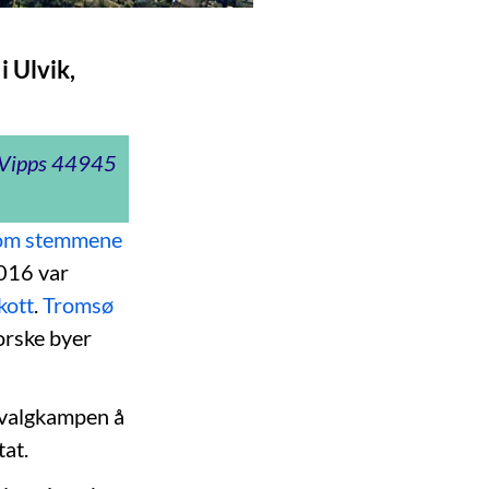
i Ulvik,
t Vipps 44945
n om stemmene
016 var
kott
.
Tromsø
norske byer
v valgkampen å
at.