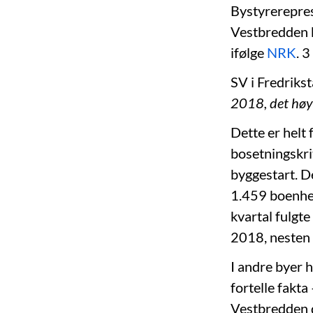
Bystyrerepres
Vestbredden bo
ifølge
NRK
. 3
SV i Fredrikst
2018, det høy
Dette er helt 
bosetningskri
byggestart. D
1.459 boenhet
kvartal fulgte
2018, nesten 
I andre byer h
fortelle fakta
Vestbredden d