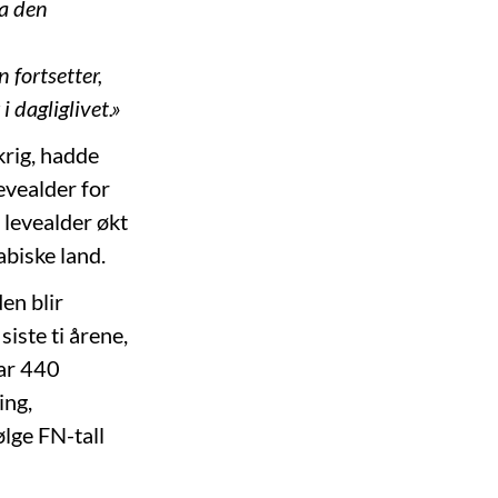
ra den
 fortsetter,
i dagliglivet.»
krig, hadde
levealder for
 levealder økt
abiske land.
en blir
siste ti årene,
var 440
ing,
ølge FN-tall