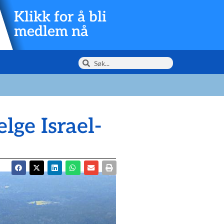
Klikk for å bli
medlem nå
lge Israel-