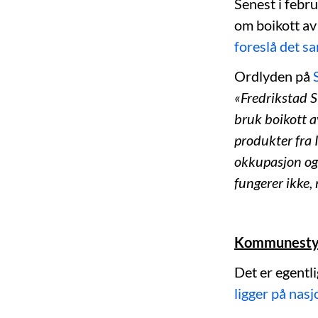
Senest i febr
om boikott av
foreslå det 
Ordlyden på
«Fredrikstad S
bruk boikott a
produkter fra I
okkupasjon og
fungerer ikke, 
Kommunestyre
Det er egentli
ligger på nasj