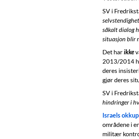
SV i Fredrikst
selvstendighet
såkalt dialog h
situasjon blir
Det har
ikke
v
2013/2014 har
deres insister
gjør deres sit
SV i Fredrikst
hindringer i hv
Israels okkup
områdene i en 
militær kontro