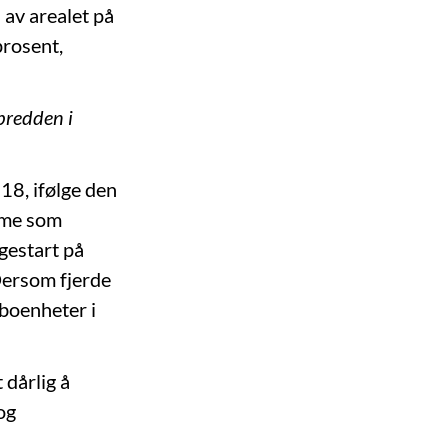
 av arealet på
prosent,
bredden i
18, ifølge den
amme som
gestart på
Dersom fjerde
 boenheter i
 dårlig å
og