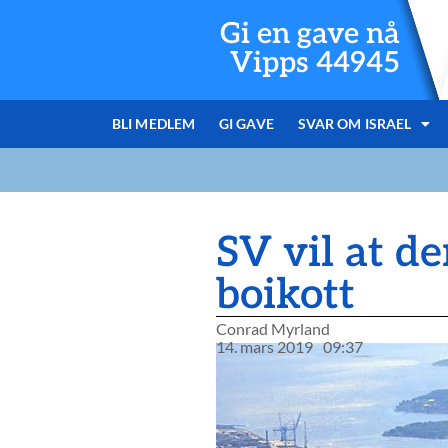
Gi en gave nå
Vipps 44945
BLI MEDLEM
GI GAVE
SVAR OM ISRAEL
SV vil at de
boikott
Conrad Myrland
14. mars 2019
09:37