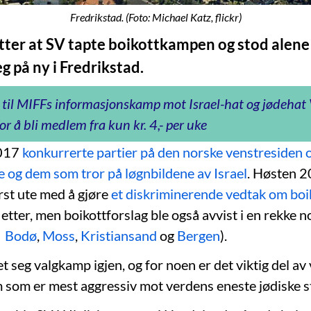
Fredrikstad. (Foto: Michael Katz, flickr)
tter at SV tapte boikottkampen og stod alene 
g på ny i Fredrikstad.
 til MIFFs informasjonskamp mot Israel-hat og jødeha
or å bli medlem fra kun kr. 4,- per uke
2017
konkurrerte partier på den norske venstreside
ne og dem som tror på løgnbildene av Israel
. Høsten 2
st ute med å gjøre
et diskriminerende vedtak om boi
d etter, men boikottforslag ble også avvist i en rekke 
l
Bodø
,
Moss
,
Kristiansand
og
Bergen
).
 seg valgkamp igjen, og for noen er det viktig del a
som er mest aggressiv mot verdens eneste jødiske st