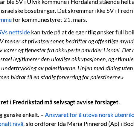
uar ble SV i Ulvik kommune i Hordaland stående helt a
 israelske bosetninger. Det skremmer ikke SV i Fredr
samme
for kommunestyret 21. mars.
SVs nettside
kan tyde på at de egentlig ønsker full bo
V mener at privatpersoner, bedrifter og offentlige mynd
v varer og tjenester fra okkuperte områder i Israel. Det
srael legitimerer den ulovlige okkupasjonen, og stimulere
 undertrykking av palestinerne. Linjen med dialog uten
men bidrar til en stadig forverring for palestinerne.»
t i Fredrikstad må selvsagt avvise forslaget.
g ganske enkelt. –
Ansvaret for å utøve norsk utenrik
onalt nivå
, slo ordfører Ida Maria Pinnerød (Ap) i Bod