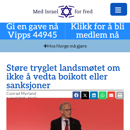
Gi en gave nå
Klikk for å bli
Vipps 44945
medlem nå
Hva Norge må gjøre
Støre tryglet landsmøtet om
ikke å vedta boikott eller
sanksjoner
Conrad Myrland
4. april 2025
15:39