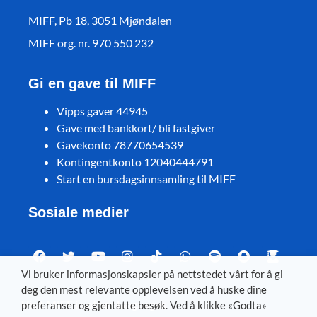
MIFF, Pb 18, 3051 Mjøndalen
MIFF org. nr. 970 550 232
Gi en gave til MIFF
Vipps gaver 44945
Gave med bankkort/ bli fastgiver
Gavekonto 78770654539
Kontingentkonto 12040444791
Start en bursdagsinnsamling til MIFF
Sosiale medier
Vi bruker informasjonskapsler på nettstedet vårt for å gi
deg den mest relevante opplevelsen ved å huske dine
Visit MIFF in other languages
preferanser og gjentatte besøk. Ved å klikke «Godta»