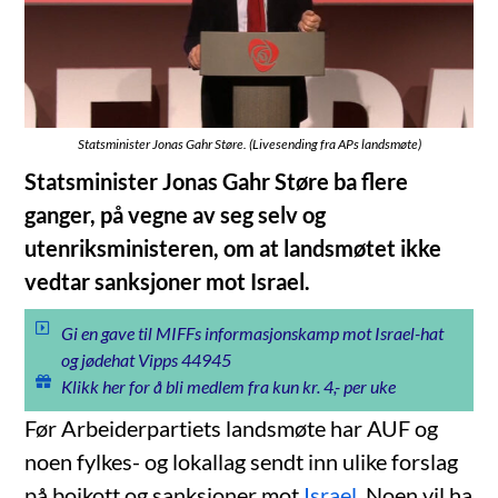
Statsminister Jonas Gahr Støre. (Livesending fra APs landsmøte)
Statsminister Jonas Gahr Støre ba flere
ganger, på vegne av seg selv og
utenriksministeren, om at landsmøtet ikke
vedtar sanksjoner mot Israel.
Gi en gave til MIFFs informasjonskamp mot Israel-hat
og jødehat Vipps 44945
Klikk her for å bli medlem fra kun kr. 4,- per uke
Før Arbeiderpartiets landsmøte har AUF og
noen fylkes- og lokallag sendt inn ulike forslag
på boikott og sanksjoner mot
Israel
. Noen vil ha