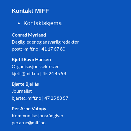
Kontakt MIFF
Kontaktskjema
Conrad Myrland
Daglig leder og ansvarlig redaktør
post@miff.no | 41 17 67 80
Kjetil Ravn Hansen
Organisasjonssekretær
kjetil@miff.no | 45 24 45 98
Bjarte Bjellås
Journalist
bjarte@miff.no | 47 25 88 57
Per Arne Vatnøy
Kommunikasjonsrådgiver
per.arne@miff.no