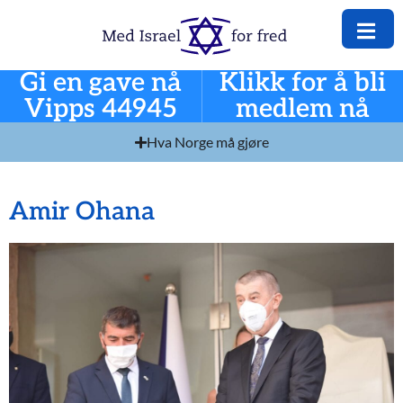
Gi en gave nå
Klikk for å bli
Vipps 44945
medlem nå
Hva Norge må gjøre
Amir Ohana