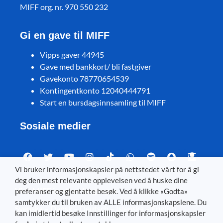
MIFF org. nr. 970 550 232
Gi en gave til MIFF
Vipps gaver 44945
Gave med bankkort/ bli fastgiver
Gavekonto 78770654539
Kontingentkonto 12040444791
Start en bursdagsinnsamling til MIFF
Sosiale medier
Vi bruker informasjonskapsler på nettstedet vårt for å gi
deg den mest relevante opplevelsen ved å huske dine
Visit MIFF in other languages
preferanser og gjentatte besøk. Ved å klikke «Godta»
samtykker du til bruken av ALLE informasjonskapslene. Du
Svenska
–
Dansk
–
Deutsch
–
Íslenska
–
English
kan imidlertid besøke Innstillinger for informasjonskapsler