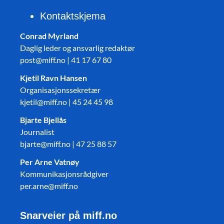
Kontaktskjema
Conrad Myrland
Daglig leder og ansvarlig redaktør
post@miff.no | 41 17 67 80
Kjetil Ravn Hansen
Organisasjonssekretær
kjetil@miff.no | 45 24 45 98
Bjarte Bjellås
Journalist
bjarte@miff.no | 47 25 88 57
Per Arne Vatnøy
Kommunikasjonsrådgiver
per.arne@miff.no
Snarveier på miff.no