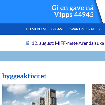
Gi en gave nå
Vipps 44945
BLI MEDLEM
GI GAVE
SVAR OM ISRAEL
12. august: MIFF-møte Arendalsuka
byggeaktivitet