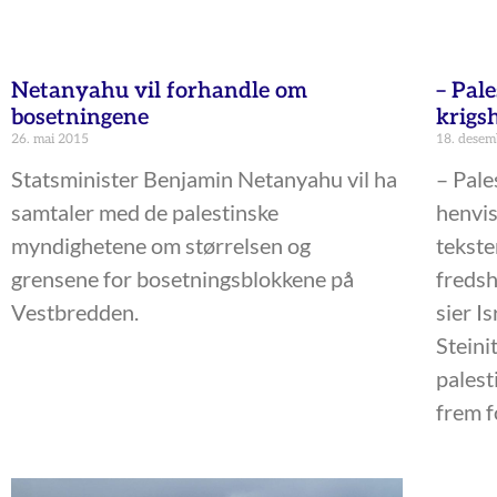
Netanyahu vil forhandle om
– Pal
bosetningene
krigs
26. mai 2015
18. desem
Statsminister Benjamin Netanyahu vil ha
– Pale
samtaler med de palestinske
henvis
myndighetene om størrelsen og
tekste
grensene for bosetningsblokkene på
fredsh
Vestbredden.
sier I
Steini
palest
frem f