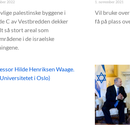
mber 2022
1. november 2021
vlige palestinske byggene i
Vil bruke over
e C av Vestbredden dekker
få på plass o
t så stort areal som
mrådene i de israelske
ningene.