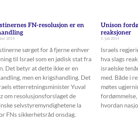
estinernes FN-resolusjon er en
Unison fordø
handling
reaksjoner
ber 2014
1. juli 2014
stinerne sørget for å fjerne enhver
Israels regjer
ning til Israel som en jødisk stat fra
hva slags rea
n. Det betyr at dette ikke er en
israelske tenå
andling, men en krigshandling. Det
med. Både i re
sraels etterretningsminister Yuval
møtes ugjern
tz om resolusjonsforslaget de
fordømmelse, 
inske selvstyremyndighetene la
hvordan nasjo
or FNs sikkerhetsråd onsdag.