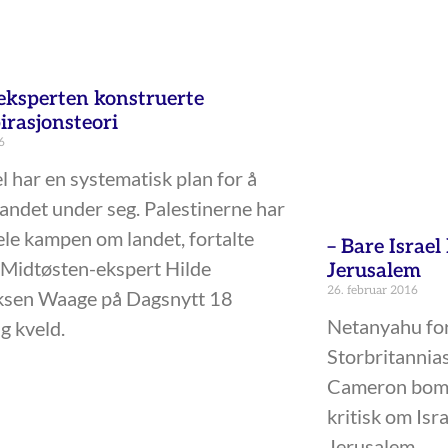
ksperten konstruerte
irasjonsteori
6
el har en systematisk plan for å
landet under seg. Palestinerne har
ele kampen om landet, fortalte
– Bare Israel
Midtøsten-ekspert Hilde
Jerusalem
26. februar 2016
ksen Waage på Dagsnytt 18
Netanyahu for
g kveld.
Storbritannia
Cameron bomm
kritisk om Isr
Jerusalem.