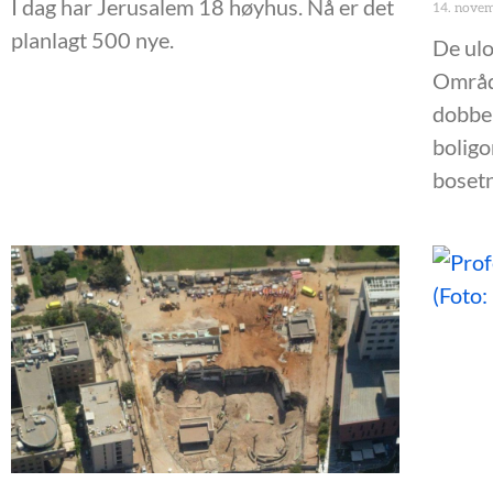
I dag har Jerusalem 18 høyhus. Nå er det
14. nove
planlagt 500 nye.
De ulo
Områd
dobbel
boligo
boset