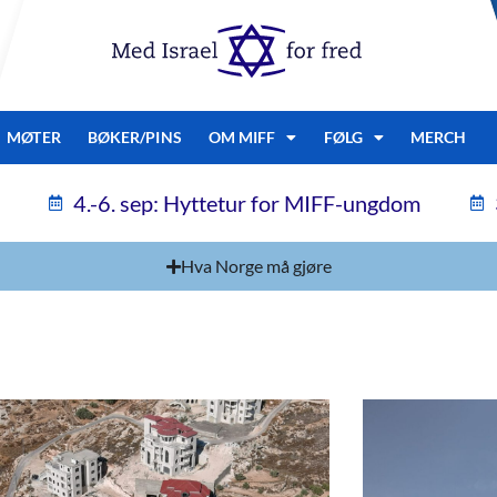
MØTER
BØKER/PINS
OM MIFF
FØLG
MERCH
4.-6. sep: Hyttetur for MIFF-ungdom
Hva Norge må gjøre