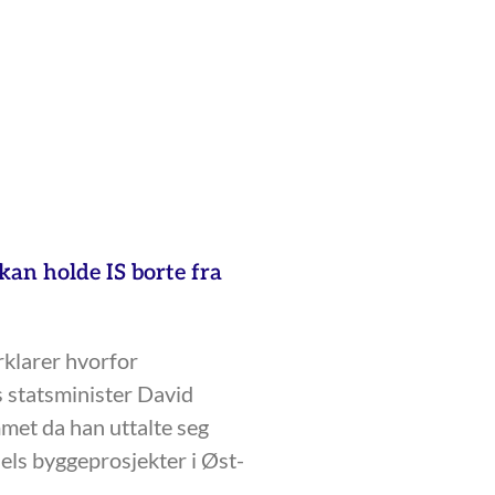
 kan holde IS borte fra
klarer hvorfor
s statsminister David
et da han uttalte seg
aels byggeprosjekter i Øst-