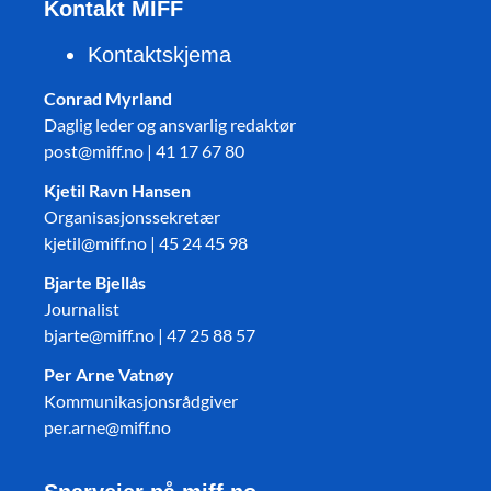
Kontakt MIFF
Kontaktskjema
Conrad Myrland
Daglig leder og ansvarlig redaktør
post@miff.no | 41 17 67 80
Kjetil Ravn Hansen
Organisasjonssekretær
kjetil@miff.no | 45 24 45 98
Bjarte Bjellås
Journalist
bjarte@miff.no | 47 25 88 57
Per Arne Vatnøy
Kommunikasjonsrådgiver
per.arne@miff.no