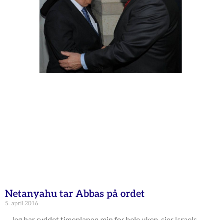
Netanyahu tar Abbas på ordet
5. april 2016
– Jeg har ryddet timeplanen min for hele uken, sier Israels