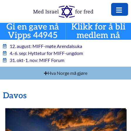
Gi en gave nå
Klikk for å bli
Vipps 44945
medlem nå
12. august: MIFF-møte Arendalsuka
4.-6. sep: Hyttetur for MIFF-ungdom
31. okt-1. nov: MIFF Forum
Hva Norge må gjøre
Davos