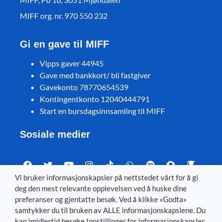
MIFF org. nr. 970 550 232
Gi en gave til MIFF
Vipps gaver 44945
Gave med bankkort/ bli fastgiver
Gavekonto 78770654539
Kontingentkonto 12040444791
Start en bursdagsinnsamling til MIFF
Sosiale medier
Vi bruker informasjonskapsler på nettstedet vårt for å gi
deg den mest relevante opplevelsen ved å huske dine
Visit MIFF in other languages
preferanser og gjentatte besøk. Ved å klikke «Godta»
samtykker du til bruken av ALLE informasjonskapslene. Du
Svenska
–
Dansk
–
Deutsch
–
Íslenska
–
English
kan imidlertid besøke Innstillinger for informasjonskapsler