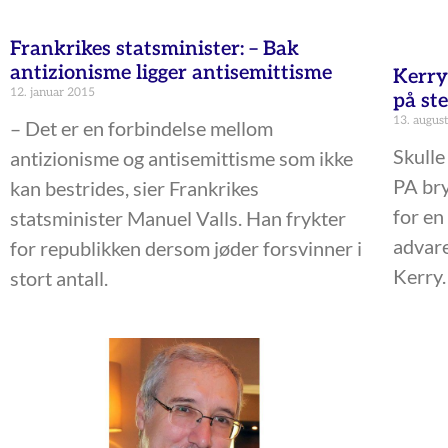
Frankrikes statsminister: – Bak
antizionisme ligger antisemittisme
Kerry
12. januar 2015
på st
13. augus
– Det er en forbindelse mellom
Skulle
antizionisme og antisemittisme som ikke
PA bry
kan bestrides, sier Frankrikes
for en
statsminister Manuel Valls. Han frykter
advare
for republikken dersom jøder forsvinner i
Kerry.
stort antall.