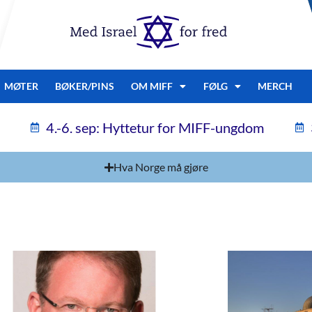
MØTER
BØKER/PINS
OM MIFF
FØLG
MERCH
4.-6. sep: Hyttetur for MIFF-ungdom
Hva Norge må gjøre