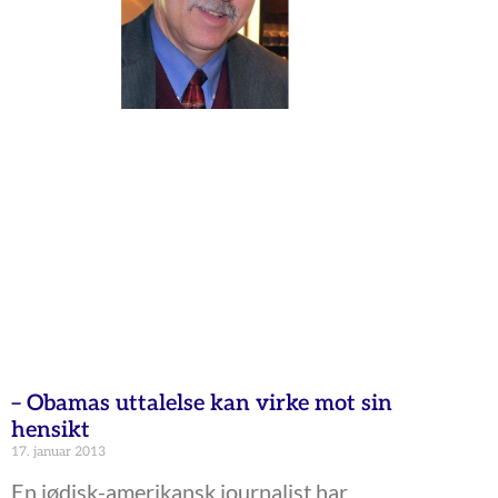
– Obamas uttalelse kan virke mot sin
hensikt
17. januar 2013
En jødisk-amerikansk journalist har