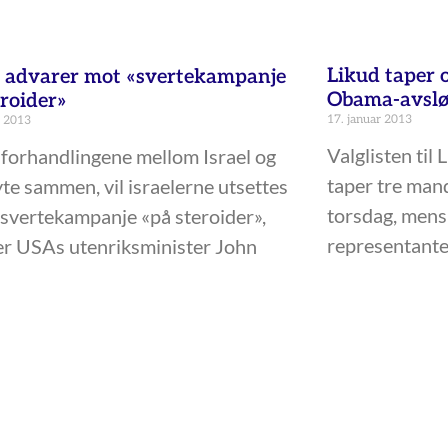
Likud taper 
 advarer mot «svertekampanje
Obama-avslø
eroider»
17. januar 2013
t 2013
Valglisten til 
 forhandlingene mellom Israel og
taper tre mand
te sammen, vil israelerne utsettes
torsdag, mens 
 svertekampanje «på steroider»,
representanten
r USAs utenriksminister John