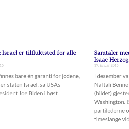
Samtaler med
 Israel er tilfluktsted for alle
Isaac Herzog
17. januar 2015
015
I desember va
finnes bare én garanti for jødene,
Naftali Benne
 er staten Israel, sa USAs
(bildet) gjest
esident Joe Biden i høst.
Washington. B
partilederne og
timeslange vid