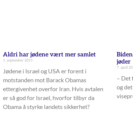
Aldri har jødene vært mer samlet
Biden:
1. september 2015
jøder
7. april 2
Jødene i Israel og USA er forent i
– Det 
motstanden mot Barack Obamas
og det
ettergivenhet overfor Iran. Hvis avtalen
visepr
er så god for Israel, hvorfor tilbyr da
Obama å styrke landets sikkerhet?