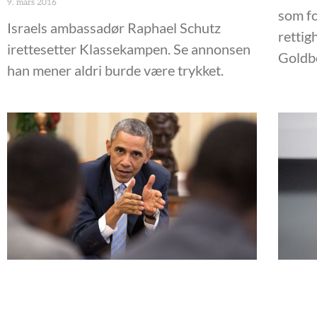
9. mars 2016
som fo
Israels ambassadør Raphael Schutz
rettigh
irettesetter Klassekampen. Se annonsen
Goldb
han mener aldri burde være trykket.