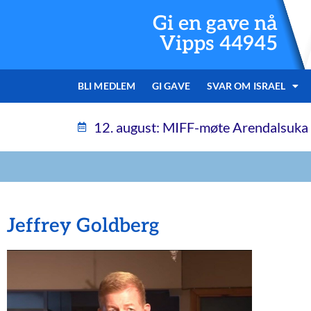
Gi en gave nå
Vipps 44945
BLI MEDLEM
GI GAVE
SVAR OM ISRAEL
12. august: MIFF-møte Arendalsuka
Jeffrey Goldberg