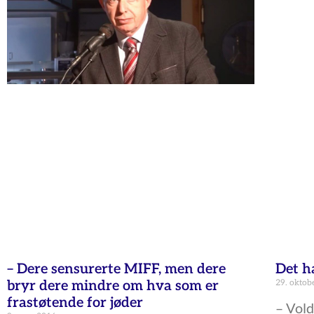
– Dere sensurerte MIFF, men dere
Det h
bryr dere mindre om hva som er
29. oktob
frastøtende for jøder
– Vold