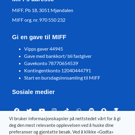
MIFF, Pb 18, 3051 Mjøndalen
MIFF org. nr. 970 550 232
Gi en gave til MIFF
Vipps gaver 44945
Gave med bankkort/ bli fastgiver
Gavekonto 78770654539
Kontingentkonto 12040444791
Start en bursdagsinnsamling til MIFF
Sosiale medier
Vi bruker informasjonskapsler på nettstedet vårt for å gi
deg den mest relevante opplevelsen ved å huske dine
Visit MIFF in other languages
preferanser og gjentatte besøk. Ved å klikke «Godta»