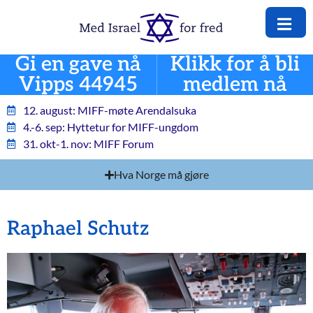
Gi en gave nå
Klikk for å bli
Vipps 44945
medlem nå
12. august: MIFF-møte Arendalsuka
4.-6. sep: Hyttetur for MIFF-ungdom
31. okt-1. nov: MIFF Forum
Hva Norge må gjøre
Raphael Schutz