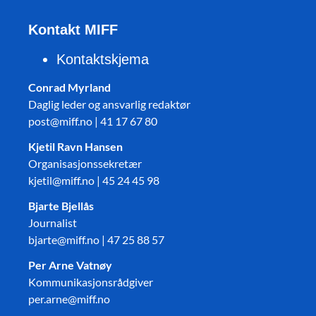
Kontakt MIFF
Kontaktskjema
Conrad Myrland
Daglig leder og ansvarlig redaktør
post@miff.no | 41 17 67 80
Kjetil Ravn Hansen
Organisasjonssekretær
kjetil@miff.no | 45 24 45 98
Bjarte Bjellås
Journalist
bjarte@miff.no | 47 25 88 57
Per Arne Vatnøy
Kommunikasjonsrådgiver
per.arne@miff.no