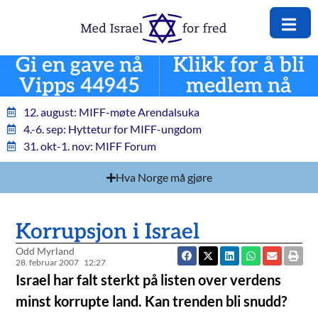
Gi en gave nå
Klikk for å bli
Vipps 44945
medlem nå
12. august: MIFF-møte Arendalsuka
4.-6. sep: Hyttetur for MIFF-ungdom
31. okt-1. nov: MIFF Forum
Hva Norge må gjøre
Korrupsjon i Israel
Odd Myrland
28. februar 2007
12:27
Israel har falt sterkt på listen over verdens
minst korrupte land. Kan trenden bli snudd?