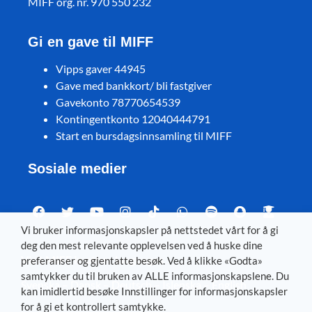
MIFF org. nr. 970 550 232
Gi en gave til MIFF
Vipps gaver 44945
Gave med bankkort/ bli fastgiver
Gavekonto 78770654539
Kontingentkonto 12040444791
Start en bursdagsinnsamling til MIFF
Sosiale medier
Vi bruker informasjonskapsler på nettstedet vårt for å gi
deg den mest relevante opplevelsen ved å huske dine
Visit MIFF in other languages
preferanser og gjentatte besøk. Ved å klikke «Godta»
samtykker du til bruken av ALLE informasjonskapslene. Du
Svenska
–
Dansk
–
Deutsch
–
Íslenska
–
English
kan imidlertid besøke Innstillinger for informasjonskapsler
for å gi et kontrollert samtykke.