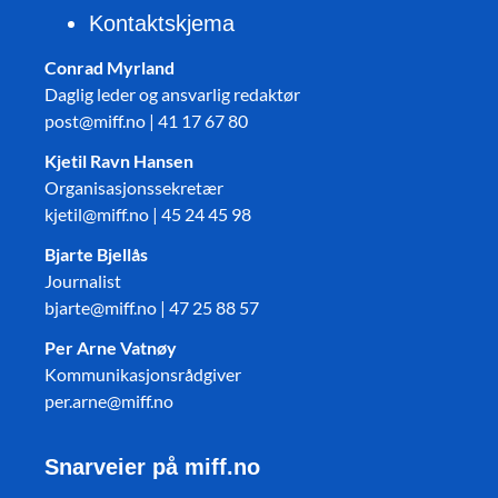
Kontaktskjema
Conrad Myrland
Daglig leder og ansvarlig redaktør
post@miff.no | 41 17 67 80
Kjetil Ravn Hansen
Organisasjonssekretær
kjetil@miff.no | 45 24 45 98
Bjarte Bjellås
Journalist
bjarte@miff.no | 47 25 88 57
Per Arne Vatnøy
Kommunikasjonsrådgiver
per.arne@miff.no
Snarveier på miff.no