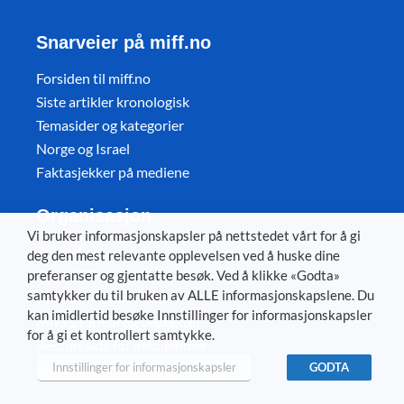
Snarveier på miff.no
Forsiden til miff.no
Siste artikler kronologisk
Temasider og kategorier
Norge og Israel
Faktasjekker på mediene
Organisasjon
Vi bruker informasjonskapsler på nettstedet vårt for å gi
Bli medlem
deg den mest relevante opplevelsen ved å huske dine
Om MIFF
preferanser og gjentatte besøk. Ved å klikke «Godta»
samtykker du til bruken av ALLE informasjonskapslene. Du
MIFFs lokalforeninger
kan imidlertid besøke Innstillinger for informasjonskapsler
MIFFs formål og vedtekter
for å gi et kontrollert samtykke.
Ressursside for medlemmer
Personvernerklæring
Innstillinger for informasjonskapsler
GODTA