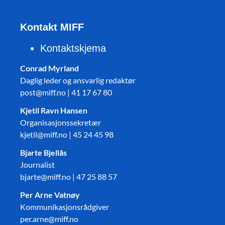
Kontakt MIFF
Kontaktskjema
Conrad Myrland
Daglig leder og ansvarlig redaktør
post@miff.no | 41 17 67 80
Kjetil Ravn Hansen
Organisasjonssekretær
kjetil@miff.no | 45 24 45 98
Bjarte Bjellås
Journalist
bjarte@miff.no | 47 25 88 57
Per Arne Vatnøy
Kommunikasjonsrådgiver
per.arne@miff.no