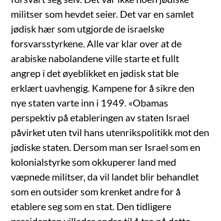
militser som hevdet seier. Det var en samlet
jødisk hær som utgjorde de israelske
forsvarsstyrkene. Alle var klar over at de
arabiske nabolandene ville starte et fullt
angrep i det øyeblikket en jødisk stat ble
erklært uavhengig. Kampene for å sikre den
nye staten varte inn i 1949. «Obamas
perspektiv på etableringen av staten Israel
påvirket uten tvil hans utenrikspolitikk mot den
jødiske staten. Dersom man ser Israel som en
kolonialstyrke som okkuperer land med
væpnede militser, da vil landet blir behandlet
som en outsider som krenket andre for å
etablere seg som en stat. Den tidligere
presidenten villeder andre til å tro på dette