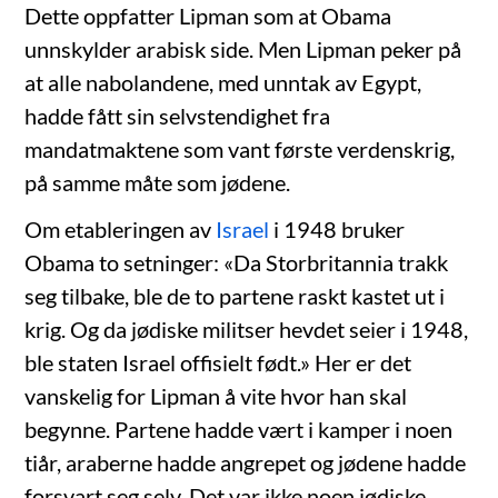
Dette oppfatter Lipman som at Obama
unnskylder arabisk side. Men Lipman peker på
at alle nabolandene, med unntak av Egypt,
hadde fått sin selvstendighet fra
mandatmaktene som vant første verdenskrig,
på samme måte som jødene.
Om etableringen av
Israel
i 1948 bruker
Obama to setninger: «Da Storbritannia trakk
seg tilbake, ble de to partene raskt kastet ut i
krig. Og da jødiske militser hevdet seier i 1948,
ble staten Israel offisielt født.» Her er det
vanskelig for Lipman å vite hvor han skal
begynne. Partene hadde vært i kamper i noen
tiår, araberne hadde angrepet og jødene hadde
forsvart seg selv. Det var ikke noen jødiske