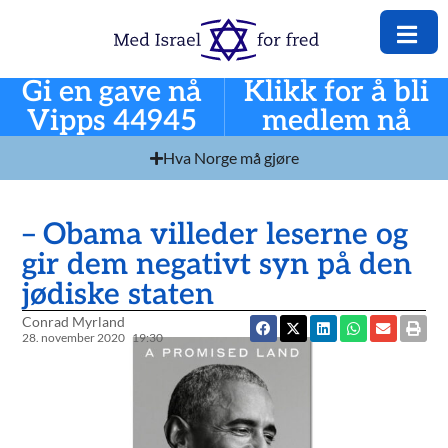
Gi en gave nå
Klikk for å bli
Vipps 44945
medlem nå
Hva Norge må gjøre
– Obama villeder leserne og
gir dem negativt syn på den
jødiske staten
Conrad Myrland
28. november 2020
19:30