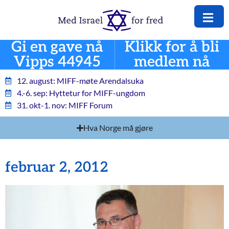
Gi en gave nå
Klikk for å bli
Vipps 44945
medlem nå
12. august: MIFF-møte Arendalsuka
4.-6. sep: Hyttetur for MIFF-ungdom
31. okt-1. nov: MIFF Forum
Hva Norge må gjøre
februar 2, 2012