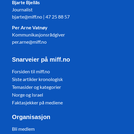
Bjarte Bjellås
Journalist
bjarte@miff.no | 47 25 88 57
Per Arne Vatnøy
Kommunikasjonsrådgiver
per.arne@miff.no
Snarveier på miff.no
Forsiden til miff.no
Siste artikler kronologisk
Temasider og kategorier
Norge og Israel
Faktasjekker på mediene
Organisasjon
Bli medlem