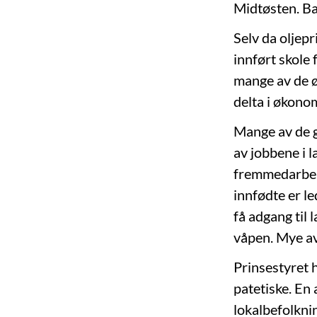
Midtøsten. Ba
Selv da oljepr
innført skole 
mange av de øv
delta i økono
Mange av de g
av jobbene i 
fremmedarbeide
innfødte er le
få adgang til 
våpen. Mye av 
Prinsestyret h
patetiske. En
lokalbefolknin