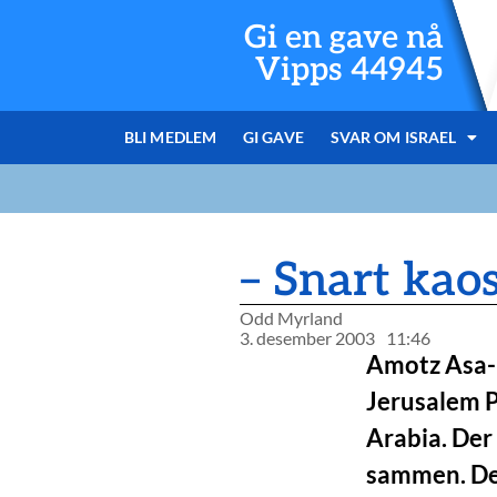
Gi en gave nå
Vipps 44945
BLI MEDLEM
GI GAVE
SVAR OM ISRAEL
– Snart kao
Odd Myrland
3. desember 2003
11:46
Amotz Asa-E
Jerusalem P
Arabia. Der 
sammen. Det 