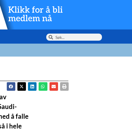
Klikk for å bli
medlem nå
 av
Saudi-
med å falle
å i hele