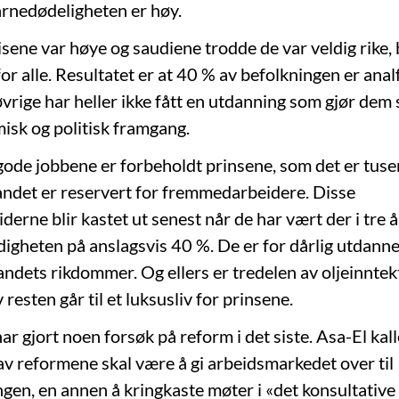
rnedødeligheten er høy.
isene var høye og saudiene trodde de var veldig rike, 
for alle. Resultatet er at 40 % av befolkningen er anal
rige har heller ikke fått en utdanning som gjør dem sk
misk og politisk framgang.
ode jobbene er forbeholdt prinsene, som det er tuse
landet er reservert for fremmedarbeidere. Disse
rne blir kastet ut senest når de har vært der i tre å
digheten på anslagsvis 40 %. De er for dårlig utdannet 
landets rikdommer. Og ellers er tredelen av oljeinnte
resten går til et luksusliv for prinsene.
ar gjort noen forsøk på reform i det siste. Asa-El kal
 av reformene skal være å gi arbeidsmarkedet over til
gen, en annen å kringkaste møter i «det konsultative 