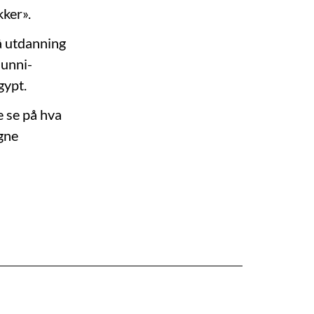
kker».
å utdanning
sunni-
gypt.
e se på hva
egne