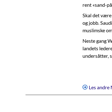
rent «sand-på
Skal det være
og jobb. Saud
muslimske omr
Neste gang Wa
landets leder
undersåtter, sk
Les andre 