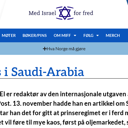
MØTER
BØKER/PINS
OM MIFF
FØLG
MERCH
Hva Norge må gjøre
s i Saudi-Arabia
l er redaktør av den internasjonale utgaven
ost. 13. november hadde han en artikkel om 
tar han det for gitt at prinseregimet er i ferd 
vil føre til mye kaos, først på oljemarkedet, s