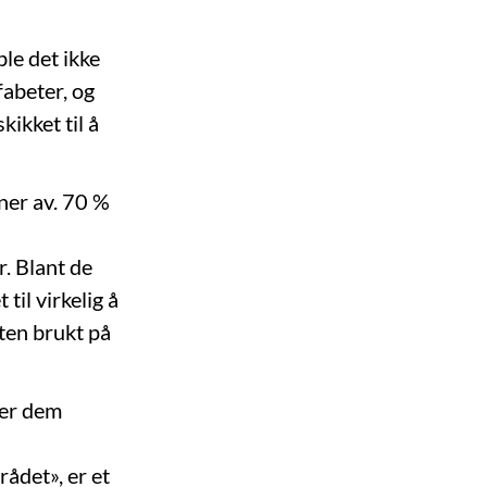
ble det ikke
fabeter, og
ikket til å
ner av. 70 %
r. Blant de
til virkelig å
kten brukt på
ler dem
rådet», er et