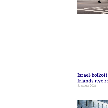
Israel-boikot
Irlands nye r
5. august 2026