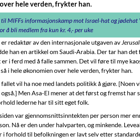
ver hele verden, frykter han.
 til MIFFs informasjonskamp mot Israel-hat og jødeha
or å bli medlem fra kun kr. 4,- per uke
er redaktør av den internasjonale utgaven av
Jerusa
e han en artikkel om Saudi-Arabia. Der tar han det fo
er i ferd med å falle sammen. Det vil føre til mye kaos
 så i hele økonomien over hele verden, frykter han.
fallet vil ha noe med landets politikk å gjøre. [Noen vi
 også.] Men Asa-El mener at det først og fremst ha
rhold lederne har til sitt eget folk.
siden var gjennomsnittsinntekten per person mer e
rson. Nå er den under halvparten, og minkende. Levea
er i forhold til befolkningen er lavt selv etter standard