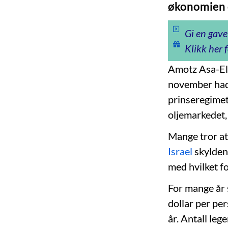
økonomien o
Gi en gave
Klikk her f
Amotz Asa-El 
november hadd
prinseregimet 
oljemarkedet,
Mange tror at 
Israel
skylden
med hvilket fo
For mange år 
dollar per pe
år. Antall leg