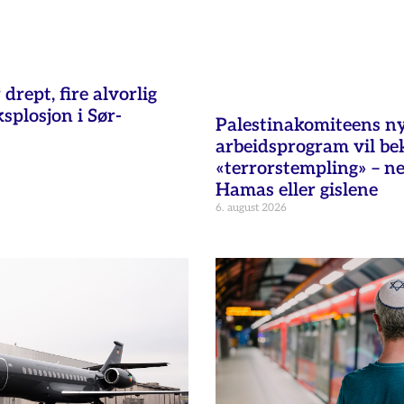
 drept, fire alvorlig
ksplosjon i Sør-
Palestinakomiteens n
arbeidsprogram vil b
«terrorstempling» – n
Hamas eller gislene
6. august 2026