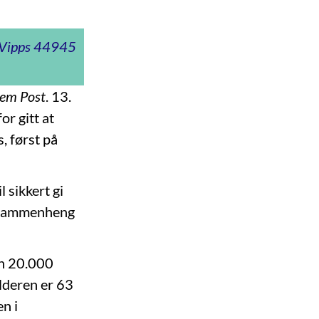
t Vipps 44945
lem Post
. 13.
r gitt at
, først på
l sikkert gi
r sammenheng
nn 20.000
lderen er 63
en i