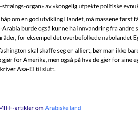
-strøings-organ» av «kongelig utpekte politiske evnu
 håp om en god utvikling i landet, må massene først f
i-Arabia burde også kunne ha innvandring fra andre 
åder, for eksempel det overbefolkede nabolandet E
shington skal skaffe seg en alliert, bør man ikke bar
e gjør for Amerika, men også på hva de gjør for sine 
river Asa-El til slutt.
MIFF-artikler om
Arabiske land