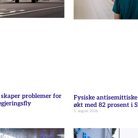
t skaper problemer for
Fysiske antisemittisk
egjeringsfly
økt med 82 prosent i 
5. august 2026