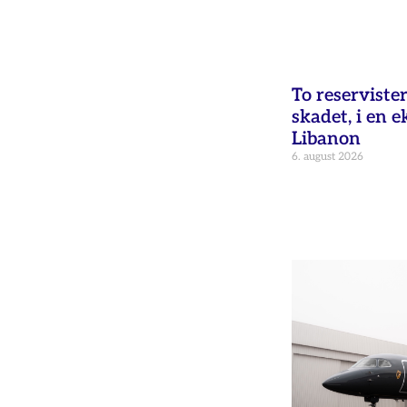
To reservister
skadet, i en e
Libanon
6. august 2026