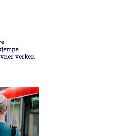
ye
ekjempe
evner verken