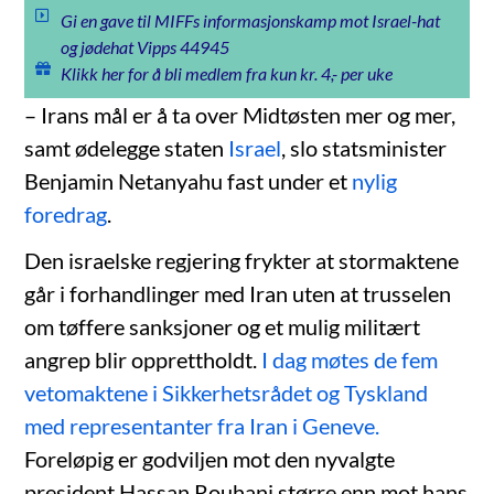
Gi en gave til MIFFs informasjonskamp mot Israel-hat
og jødehat Vipps 44945
Klikk her for å bli medlem fra kun kr. 4,- per uke
– Irans mål er å ta over Midtøsten mer og mer,
samt ødelegge staten
Israel
, slo statsminister
Benjamin Netanyahu fast under et
nylig
foredrag
.
Den israelske regjering frykter at stormaktene
går i forhandlinger med Iran uten at trusselen
om tøffere sanksjoner og et mulig militært
angrep blir opprettholdt.
I dag møtes de fem
vetomaktene i Sikkerhetsrådet og Tyskland
med representanter fra Iran i Geneve.
Foreløpig er godviljen mot den nyvalgte
president Hassan Rouhani større enn mot hans