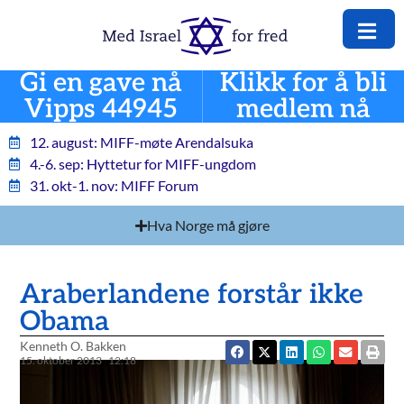
Gi en gave nå
Klikk for å bli
Vipps 44945
medlem nå
12. august: MIFF-møte Arendalsuka
4.-6. sep: Hyttetur for MIFF-ungdom
31. okt-1. nov: MIFF Forum
Hva Norge må gjøre
Araberlandene forstår ikke
Obama
Kenneth O. Bakken
15. oktober 2013
12:18