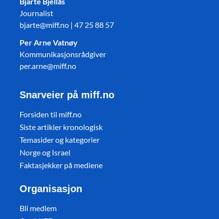
Bjarte Bjellås
Journalist
bjarte@miff.no | 47 25 88 57
Per Arne Vatnøy
Kommunikasjonsrådgiver
per.arne@miff.no
Snarveier på miff.no
Forsiden til miff.no
Siste artikler kronologisk
Temasider og kategorier
Norge og Israel
Faktasjekker på mediene
Organisasjon
Bli medlem