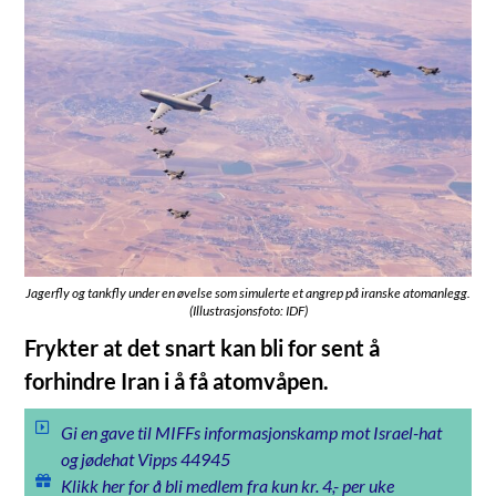
Jagerfly og tankfly under en øvelse som simulerte et angrep på iranske atomanlegg.
(Illustrasjonsfoto: IDF)
Frykter at det snart kan bli for sent å
forhindre Iran i å få atomvåpen.
Gi en gave til MIFFs informasjonskamp mot Israel-hat
og jødehat Vipps 44945
Klikk her for å bli medlem fra kun kr. 4,- per uke