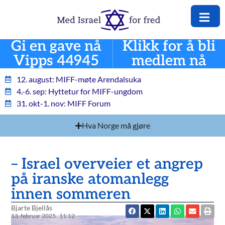
Gi en gave nå
Klikk for å bli
Vipps 44945
medlem nå
12. august: MIFF-møte Arendalsuka
4.-6. sep: Hyttetur for MIFF-ungdom
31. okt-1. nov: MIFF Forum
Hva Norge må gjøre
– Israel overveier et angrep
på iranske atomanlegg
innen sommeren
Bjarte Bjellås
13. februar 2025
11:12