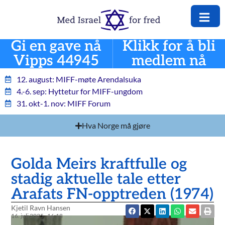
Gi en gave nå
Klikk for å bli
Vipps 44945
medlem nå
12. august: MIFF-møte Arendalsuka
4.-6. sep: Hyttetur for MIFF-ungdom
31. okt-1. nov: MIFF Forum
Hva Norge må gjøre
Golda Meirs kraftfulle og
stadig aktuelle tale etter
Arafats FN-opptreden (1974)
Kjetil Ravn Hansen
16. juli 2025
16:18