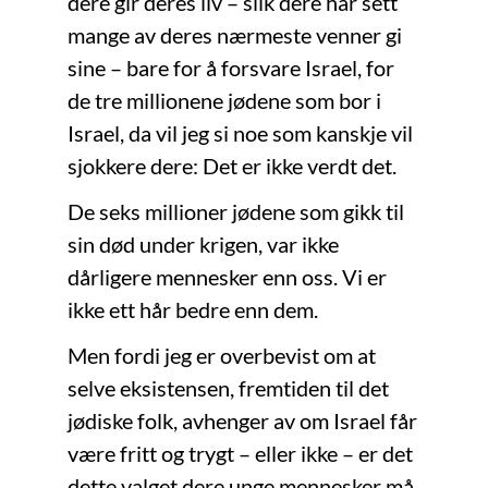
dere gir deres liv – slik dere har sett
mange av deres nærmeste venner gi
sine – bare for å forsvare Israel, for
de tre millionene jødene som bor i
Israel, da vil jeg si noe som kanskje vil
sjokkere dere: Det er ikke verdt det.
De seks millioner jødene som gikk til
sin død under krigen, var ikke
dårligere mennesker enn oss. Vi er
ikke ett hår bedre enn dem.
Men fordi jeg er overbevist om at
selve eksistensen, fremtiden til det
jødiske folk, avhenger av om Israel får
være fritt og trygt – eller ikke – er det
dette valget dere unge mennesker må