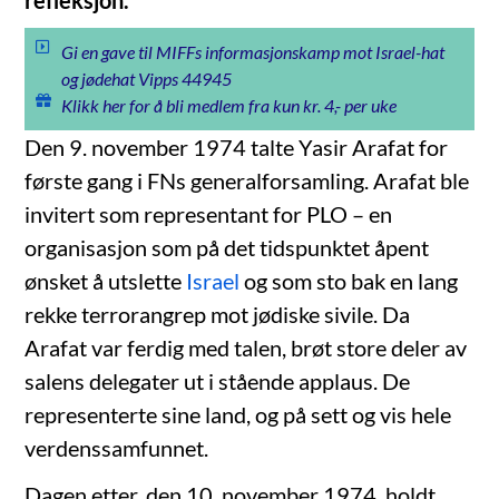
refleksjon.
Gi en gave til MIFFs informasjonskamp mot Israel-hat
og jødehat Vipps 44945
Klikk her for å bli medlem fra kun kr. 4,- per uke
Den 9. november 1974 talte Yasir Arafat for
første gang i FNs generalforsamling. Arafat ble
invitert som representant for PLO – en
organisasjon som på det tidspunktet åpent
ønsket å utslette
Israel
og som sto bak en lang
rekke terrorangrep mot jødiske sivile. Da
Arafat var ferdig med talen, brøt store deler av
salens delegater ut i stående applaus. De
representerte sine land, og på sett og vis hele
verdenssamfunnet.
Dagen etter, den 10. november 1974, holdt