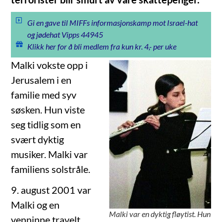
Gi en gave til MIFFs informasjonskamp mot Israel-hat
og jødehat Vipps 44945
Klikk her for å bli medlem fra kun kr. 4,- per uke
Malki vokste opp i
Jerusalem i en
familie med syv
søsken. Hun viste
seg tidlig som en
svært dyktig
musiker. Malki var
familiens solstråle.
9. august 2001 var
Malki og en
Malki var en dyktig fløytist. Hun
venninne travelt