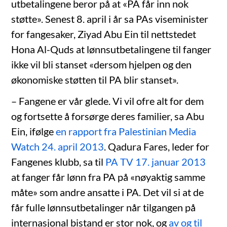
utbetalingene beror på at «PA får inn nok
støtte». Senest 8. april i år sa PAs viseminister
for fangesaker, Ziyad Abu Ein til nettstedet
Hona Al-Quds at lønnsutbetalingene til fanger
ikke vil bli stanset «dersom hjelpen og den
økonomiske støtten til PA blir stanset».
– Fangene er vår glede. Vi vil ofre alt for dem
og fortsette å forsørge deres familier, sa Abu
Ein, ifølge
en rapport fra Palestinian Media
Watch 24. april 2013
. Qadura Fares, leder for
Fangenes klubb, sa til
PA TV 17. januar 2013
at fanger får lønn fra PA på «nøyaktig samme
måte» som andre ansatte i PA. Det vil si at de
får fulle lønnsutbetalinger når tilgangen på
internasjonal bistand er stor nok, og
av og til