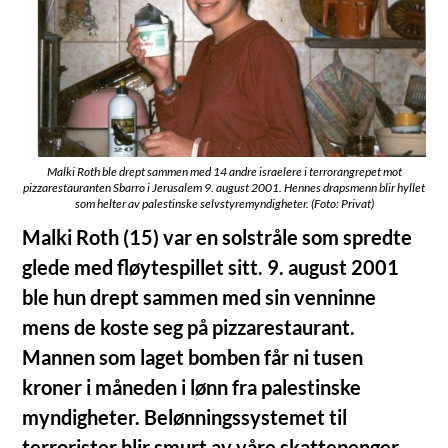
Malki Roth ble drept sammen med 14 andre israelere i terrorangrepet mot
pizzarestauranten Sbarro i Jerusalem 9. august 2001. Hennes drapsmenn blir hyllet
som helter av palestinske selvstyremyndigheter. (Foto: Privat)
Malki Roth (15) var en solstråle som spredte
glede med fløytespillet sitt. 9. august 2001
ble hun drept sammen med sin venninne
mens de koste seg på pizzarestaurant.
Mannen som laget bomben får ni tusen
kroner i måneden i lønn fra palestinske
myndigheter. Belønningssystemet til
terrorister blir smurt av våre skattepenger.