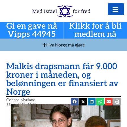
Gi en gave nå
Klikk for å bli
Vipps 44945
medlem nå
Hva Norge må gjøre
Malkis drapsmann får 9.000
kroner i måneden, og
belønningen er finansiert av
Norge
Conrad Myrland
11. mai 2013
11:37